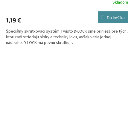
Skladom
Do košíka
1,19 €
Špeciálny skrutkovací systém Twisto D-LOCK sme priniesli pre tých,
ktorí radi striedajú hĺbky a techniky lovu, avšak veria jednej
nástrahe. D-LOCK má pevnú skrutku, v