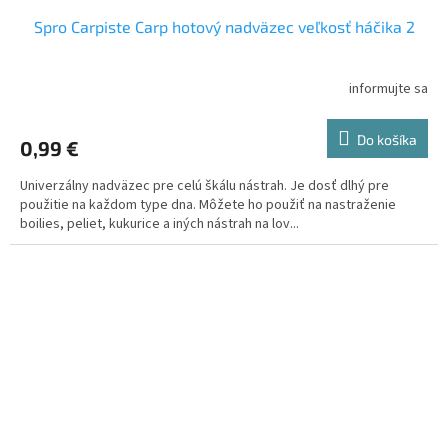
Spro Carpiste Carp hotový nadväzec veľkosť háčika 2
informujte sa
Do košíka
0,99 €
Univerzálny nadväzec pre celú škálu nástrah. Je dosť dlhý pre
použitie na každom type dna. Môžete ho použiť na nastraženie
boilies, peliet, kukurice a iných nástrah na lov...