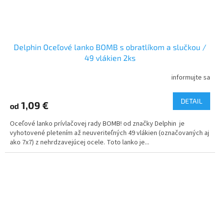
Delphin Oceľové lanko BOMB s obratlíkom a slučkou /
49 vlákien 2ks
informujte sa
DETAIL
1,09 €
od
Oceľové lanko prívlačovej rady BOMB! od značky Delphin je
vyhotovené pletením až neuveriteľných 49 vlákien (označovaných aj
ako 7x7) z nehrdzavejúcej ocele. Toto lanko je...