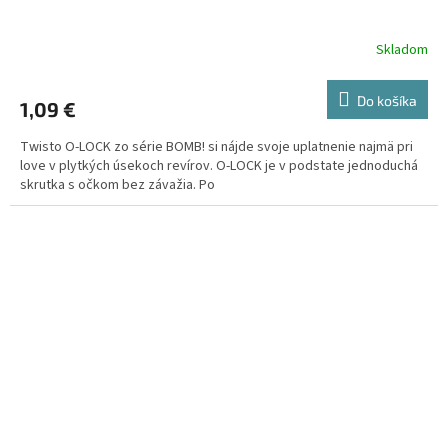
Skladom
Do košíka
1,09 €
Twisto O-LOCK zo série BOMB! si nájde svoje uplatnenie najmä pri
love v plytkých úsekoch revírov. O-LOCK je v podstate jednoduchá
skrutka s očkom bez závažia. Po