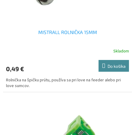
t
o
v
MISTRALL ROLNIČKA 15MM
Skladom
Do košíka
0,49 €
Rolnička na špičku prútu, používa sa pri love na feeder alebo pri
love sumcov.