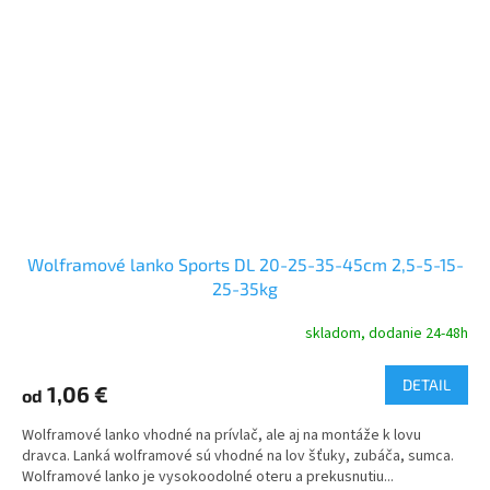
Wolframové lanko Sports DL 20-25-35-45cm 2,5-5-15-
25-35kg
skladom, dodanie 24-48h
DETAIL
1,06 €
od
Wolframové lanko vhodné na prívlač, ale aj na montáže k lovu
dravca. Lanká wolframové sú vhodné na lov šťuky, zubáča, sumca.
Wolframové lanko je vysokoodolné oteru a prekusnutiu...