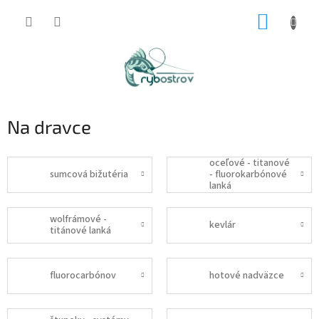
Prejsť
NÁKUP
na
obsah
KOŠÍK
Na dravce
oceľové - titanové
sumcová bižutéria
- fluorokarbónové
lanká
wolfrámové -
kevlár
titánové lanká
fluorocarbónov
hotové nadväzce