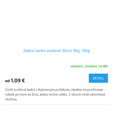
Zebco lanko oceľové 30cm 9kg, 12kg
skladom, dodanie 24-48h
DETAIL
1,09 €
od
Čisté oceľové lanká s Nylonovým poťahom, ideálne na prešívanie
rybiek pri love na živú, alebo mrtvú rybku. Z oboch strán ukončené
slučkou.