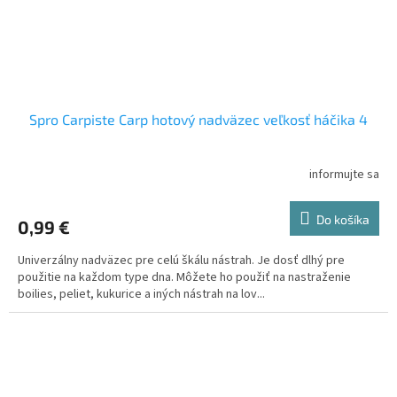
Spro Carpiste Carp hotový nadväzec veľkosť háčika 4
informujte sa
Do košíka
0,99 €
Univerzálny nadväzec pre celú škálu nástrah. Je dosť dlhý pre
použitie na každom type dna. Môžete ho použiť na nastraženie
boilies, peliet, kukurice a iných nástrah na lov...