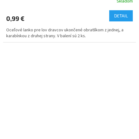
Skladom
DETAIL
0,99 €
Oceľové lanko pre lov dravcov ukončené obratlíkom z jednej, a
karabínkou z druhej strany. V balení sú 2 ks.