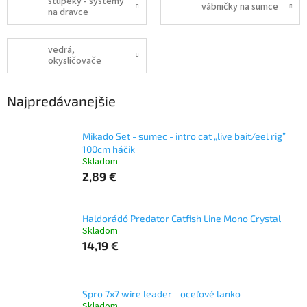
štupeky - systémy
vábničky na sumce
na dravce
vedrá,
okysličovače
Najpredávanejšie
Mikado Set - sumec - intro cat „live bait/eel rig”
100cm háčik
Skladom
2,89 €
Haldorádó Predator Catfish Line Mono Crystal
Skladom
14,19 €
Spro 7x7 wire leader - oceľové lanko
Skladom