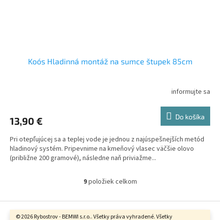
Koós Hladinná montáž na sumce štupek 85cm
informujte sa
Do košíka
13,90 €
Pri otepľujúcej sa a teplej vode je jednou z najúspešnejších metód
hladinový systém. Pripevnime na kmeňový vlasec väčšie olovo
(približne 200 gramové), následne naň priviažme...
9
položiek celkom
O
v
l
Z
á
á
© 2026 Rybostrov - BEMWI s.r.o.. Všetky práva vyhradené. Všetky