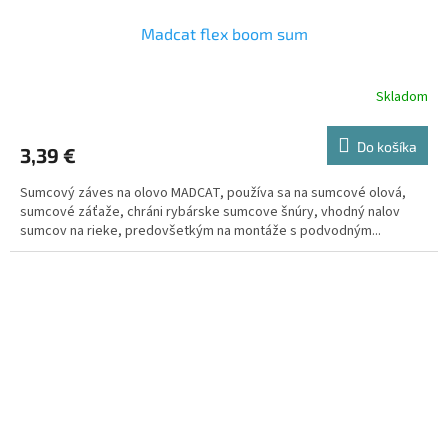
Madcat flex boom sum
Skladom
Do košíka
3,39 €
Sumcový záves na olovo MADCAT, používa sa na sumcové olová,
sumcové záťaže, chráni rybárske sumcove šnúry, vhodný nalov
sumcov na rieke, predovšetkým na montáže s podvodným...