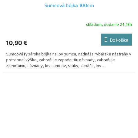
Sumcová bójka 100cm
skladom, dodanie 24-48h
Do košíka
10,90 €
Sumcová rybárska bójka na lov sumca, nadnáša rybárske nástrahy v
potrebnej výške, zabraňuje zapadnutiu návnady, zabraňuje
zamotaniu, návnady, lov sumcov, stuky, zubáča, lov...