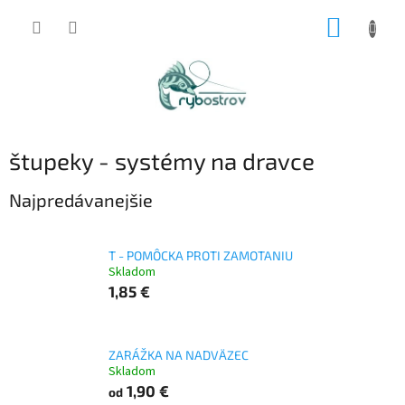
Prejsť
NÁKUP
na
obsah
KOŠÍK
štupeky - systémy na dravce
Najpredávanejšie
T - POMÔCKA PROTI ZAMOTANIU
Skladom
1,85 €
ZARÁŽKA NA NADVÄZEC
Skladom
1,90 €
od