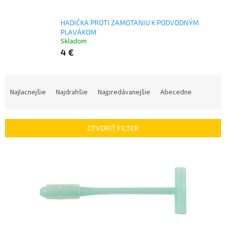
HADIČKA PROTI ZAMOTANIU K PODVODNÝM
PLAVÁKOM
Skladom
4 €
R
a
Najlacnejšie
Najdrahšie
Najpredávanejšie
Abecedne
d
e
n
OTVORIŤ FILTER
i
e
V
p
ý
r
p
o
i
d
s
u
p
k
r
t