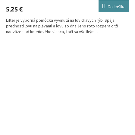
Do košíka
5,25 €
Lifter je výborná pomôcka vyvinutá na lov dravých rýb. Spája
prednosti lovu na plávanú a lovu zo dna. jeho roto rozpera drží
nadväzec od kmeňového vlasca, točí sa všetkými...