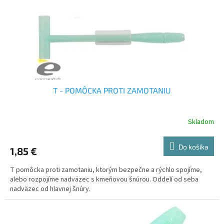
o
o
d
v
u
k
t
o
v
T - POMÔCKA PROTI ZAMOTANIU
Skladom
Do košíka
1,85 €
T pomôcka proti zamotaniu, ktorým bezpečne a rýchlo spojíme,
alebo rozpojíme nadväzec s kmeňovou šnúrou. Oddelí od seba
nadväzec od hlavnej šnúry.