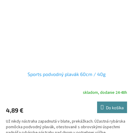
Sports podvodný plavák 60cm / 40g
skladom, dodanie 24-48h
Do košíka
4,89 €
Už nikdy nástraha zapadnutá v blate, prekážkach. Úžastná rybárska
pomôcka podvodný plavák, otestované s obrovskými úspechmi
nadnáša rybárske nástrahy nad dnom v potrebnej výške,...