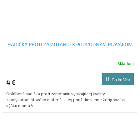
HADIČKA PROTI ZAMOTANIU K PODVODNÝM PLAVÁKOM
Skladom
Do košíka
4 €
Obľúbená hadička proti zamotaniu vynikajúcej kvality
z polykarbonátového materiálu. Jej použitím vieme korigovať aj
výšku montáže.