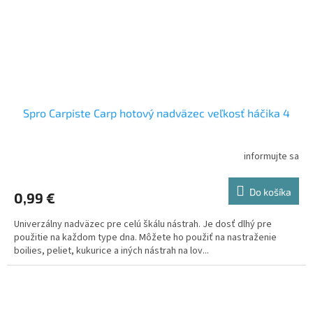
Spro Carpiste Carp hotový nadväzec veľkosť háčika 4
informujte sa
Do košíka
0,99 €
Univerzálny nadväzec pre celú škálu nástrah. Je dosť dlhý pre
použitie na každom type dna. Môžete ho použiť na nastraženie
boilies, peliet, kukurice a iných nástrah na lov...