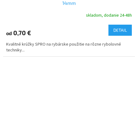
14mm
skladom, dodanie 24-48h
DETAIL
0,70 €
od
Kvalitné krúžky SPRO na rybárske použitie na rôzne rybolovné
techniky...