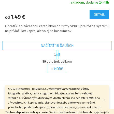
skladom, dodanie 24-48h
DETAIL
1,49 €
od
Obratlík so závesnou karabínkou od firmy SPRO, pre rôzne systémi
na prívlač, lov kapra, alebo aj na lov sumcov.
NAČÍTAŤ 18 ĎALŠÍCH
S
1
5
t
O
r
89
položiek celkom
v
á
l
HORE
n
á
k
d
o
v
Z
a
a
c
á
© 2026 Rybostrov - BEMWI s.r.o.. Všetky práva vyhradené. Všetky
n
i
Vytvoril Shoptet
fotografie, grafika, texty a logo nachádzajúce sa na tejto webovej
p
i
e
stránke sú výhradným duševným vlastníctvom spoločnosti BEMWI s.r.o.
ä
e
p
/ Rybostrov. Ich kopírovanie, sťahovanie alebo akékoľvek komerčné
t
r
použitie bez predchádzajúceho písomného súhlasu je prísne zakázané
Copyright 2026
Rybostrov
. Všetky práva vyhradené.
i
v
a bude právne postihované.
Tento web používa súbory cookie. Ďalším prechádzaním tohto webu vyjadrujete