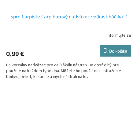
Spro Carpiste Carp hotový nadväzec veľkosť háčika 2
informujte sa
Do košíka
0,99 €
Univerzálny nadväzec pre celú škálu nástrah. Je dosť dlhý pre
použitie na každom type dna. Môžete ho použiť na nastraženie
boilies, peliet, kukurice a iných nástrah na lov...