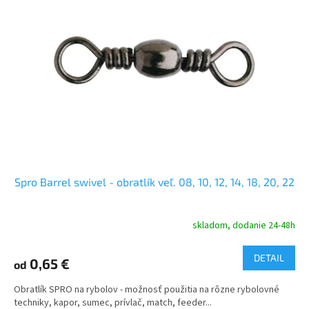
i
p
s
r
p
o
r
d
o
u
d
k
u
t
k
o
t
v
o
v
Spro Barrel swivel - obratlík veľ. 08, 10, 12, 14, 18, 20, 22
skladom, dodanie 24-48h
DETAIL
0,65 €
od
Obratlík SPRO na rybolov - možnosť použitia na rôzne rybolovné
techniky, kapor, sumec, prívlač, match, feeder...