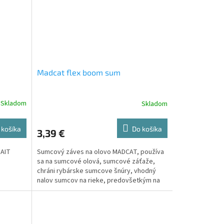
Madcat flex boom sum
Skladom
Skladom
 košíka
Do košíka
3,39 €
BAIT
Sumcový záves na olovo MADCAT, používa
sa na sumcové olová, sumcové záťaže,
chráni rybárske sumcove šnúry, vhodný
nalov sumcov na rieke, predovšetkým na
montáže s podvodným...