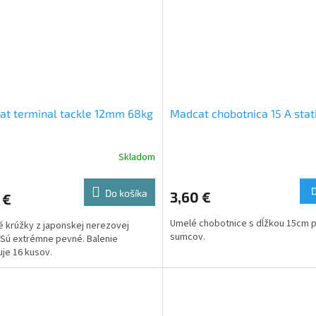
at terminal tackle 12mm 68kg
Madcat chobotnica 15 A stat
Skladom
Do košíka
3,60 €
 €
Umelé chobotnice s dĺžkou 15cm p
 krúžky z japonskej nerezovej
sumcov.
 Sú extrémne pevné. Balenie
je 16 kusov.