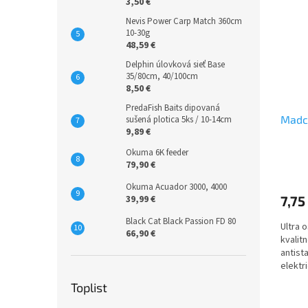
3,50 €
Nevis Power Carp Match 360cm
10-30g
48,59 €
Delphin úlovková sieť Base
35/80cm, 40/100cm
8,50 €
PredaFish Baits dipovaná
Madca
sušená plotica 5ks / 10-14cm
9,89 €
Okuma 6K feeder
79,90 €
Okuma Acuador 3000, 4000
39,99 €
7,75
Black Cat Black Passion FD 80
Ultra 
66,90 €
kvalitn
antist
elektr
Toplist