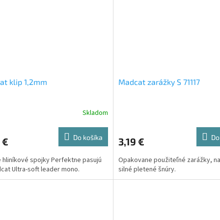
t klip 1,2mm
Madcat zarážky S 71117
Skladom
Do košíka
Do
 €
3,19 €
 hliníkové spojky Perfektne pasujú
Opakovane použiteľné zarážky, n
cat Ultra-soft leader mono.
silné pletené šnúry.