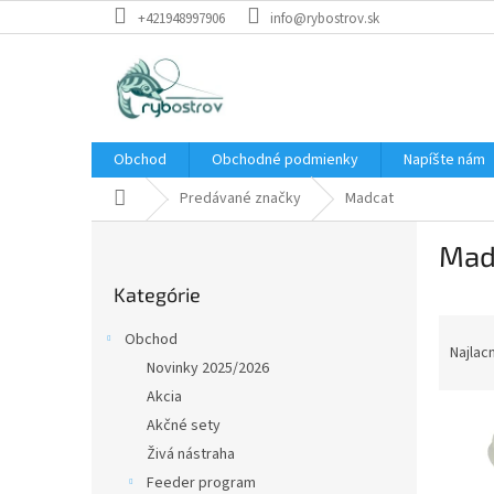
Prejsť
+421948997906
info@rybostrov.sk
na
obsah
Obchod
Obchodné podmienky
Napíšte nám
Domov
Predávané značky
Madcat
B
Mad
o
Preskočiť
č
Kategórie
kategórie
n
R
ý
Obchod
a
p
Najlac
Novinky 2025/2026
d
a
Akcia
e
n
V
n
e
Akčné sety
ý
i
l
Živá nástraha
p
e
Feeder program