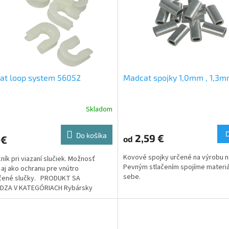
at loop system 56052
Madcat spojky 1,0mm , 1,3
Skladom
Do košíka
2,59 €
 €
od
Kovové spojky určené na výrobu 
ík pri viazaní slučiek. Možnosť
Pevným stlačením spojíme materiá
 aj ako ochranu pre vnútro
sebe.
čené slučky. PRODUKT SA
DZA V KATEGÓRIACH Rybársky
nt...