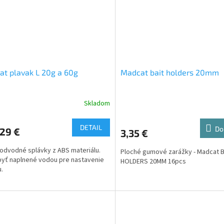
t plavak L 20g a 60g
Madcat bait holders 20mm
Skladom
DETAIL
Do
29 €
3,35 €
odvodné splávky z ABS materiálu.
Ploché gumové zarážky - Madcat 
yť naplnené vodou pre nastavenie
HOLDERS 20MM 16pcs
u.