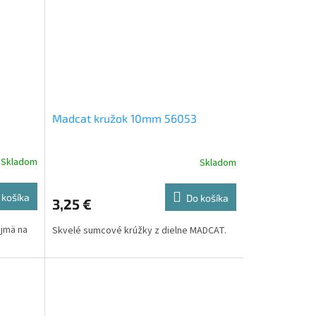
Madcat kružok 10mm 56053
Skladom
Skladom
 košíka
Do košíka
3,25 €
ajmä na
Skvelé sumcové krúžky z dielne MADCAT.