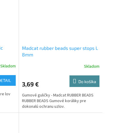
ic
Madcat rubber beads super stops L
8mm
Skladom
Skladom
DETAIL
Do košíka
3,69 €
re lov
Gumové guličky - Madcat RUBBER BEADS
RUBBER BEADS Gumové koráliky pre
dokonalú ochranu uzlov.