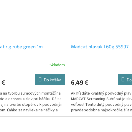
t rig rube green 1m
Madcat plavak L60g 55997
Skladom
Do košíka
Do
 €
6,49 €
a na tvorbu sumcových montáží na
Ak hľadáte kvalitný podvodný plav
nie a ochranu uzlov pri háčiku. Dá sa
MADCAT Screaming Subfloat je sk
 aj na tvorbu stopérov k podvodným
voľbou! Tento dutý podvodný plav
om. Ľahko sa navlieka na háčiky a
pravdepodobne najpokročilejší a n
ky.
na dnešnom...