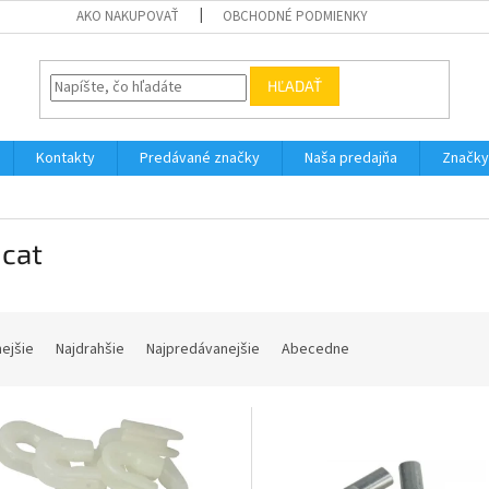
AKO NAKUPOVAŤ
OBCHODNÉ PODMIENKY
HĽADAŤ
Kontakty
Predávané značky
Naša predajňa
Značky
cat
nejšie
Najdrahšie
Najpredávanejšie
Abecedne