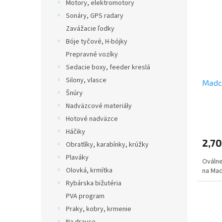
Motory, elektromotory
Sonáry, GPS radary
Zavážacie ľodky
Bóje tyčové, H-bójky
Prepravné vozíky
Sedacie boxy, feeder kreslá
Silony, vlasce
Madca
Šnúry
Nadväzcové materiály
Hotové nadväzce
Háčiky
2,70
Obratlíky, karabínky, krúžky
Plaváky
Oválne
Olovká, krmítka
na Mad
Rybárska bižutéria
PVA program
Praky, kobry, krmenie