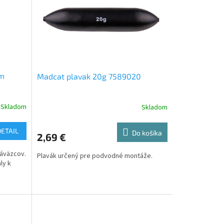
mm
Madcat plavak 20g 7589020
Skladom
Skladom
DETAIL
Do košíka
2,69 €
náväzcov.
Plavák určený pre podvodné montáže.​
ly k