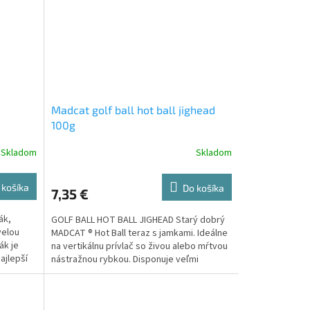
Madcat golf ball hot ball jighead
100g
Skladom
Skladom
 košíka
Do košíka
7,35 €
ák,
GOLF BALL HOT BALL JIGHEAD Starý dobrý
velou
MADCAT ® Hot Ball teraz s jamkami. Ideálne
ák je
na vertikálnu prívlač so živou alebo mŕtvou
ajlepší
nástražnou rybkou. Disponuje veľmi
pevným a ultra...