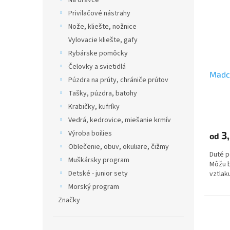
Na dravce
Privilačové nástrahy
Nože, kliešte, nožnice
Vylovacie kliešte, gafy
Rybárske pomôcky
Čelovky a svietidlá
Madca
Púzdra na prúty, chrániče prútov
Tašky, púzdra, batohy
Krabičky, kufríky
Vedrá, kedrovice, miešanie krmív
Výroba boilies
3,
od
Oblečenie, obuv, okuliare, čižmy
Duté p
Muškársky program
Môžu b
Detské - junior sety
vztlak
Morský program
Značky