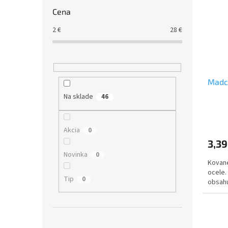
Cena
2
€
28
€
Madc
Na sklade
46
Akcia
0
3,39
Novinka
0
Kované
ocele.
Tip
0
obsahu