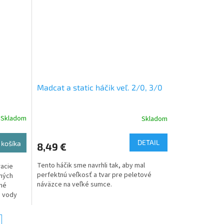
Madcat a static háčik veľ. 2/0, 3/0
Skladom
Skladom
DETAIL
 košíka
8,49 €
Tento háčik sme navrhli tak, aby mal
racie
perfektnú veľkosť a tvar pre peletové
ených
náväzce na veľké sumce.
iné
a vody