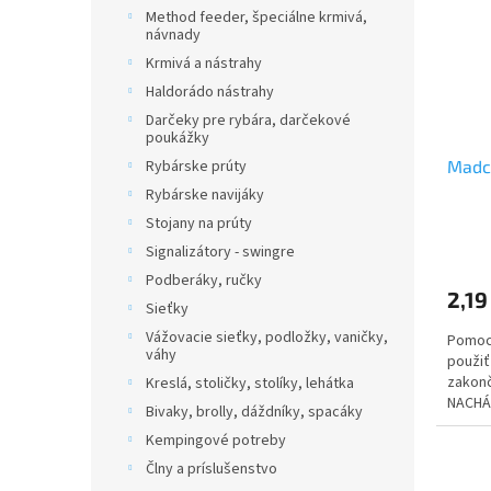
i
p
Method feeder, špeciálne krmivá,
s
r
návnady
p
o
Krmivá a nástrahy
r
d
Haldorádo nástrahy
o
u
d
Darčeky pre rybára, darčekové
k
poukážky
u
t
Madc
Rybárske prúty
k
o
t
v
Rybárske navijáky
o
Stojany na prúty
v
Signalizátory - swingre
Podberáky, ručky
2,19
Sieťky
Vážovacie sieťky, podložky, vaničky,
Pomocn
váhy
použiť
zakon
Kreslá, stoličky, stolíky, lehátka
NACHÁ
Bivaky, brolly, dáždníky, spacáky
sortime
Kempingové potreby
Člny a príslušenstvo