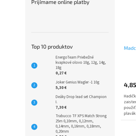
Prijímame online platby
Top 10 produktov
Madca
EnergoTeam Priebežné
kvapkové olovo 10g, 12g, 14g,
18g
0,27 €
Joker Genius Wagler -1 10g
4,85
5,30 €
Hadičk
Deáky Drop lead set Champion
zaiste
I.
7,30 €
použiť
plavák
Trabucco TF XPS Match Strong
obratlí
25m 0,10mm, 0,12mm,
0,14mm, 0,16mm, 0,18mm,
0,20mm