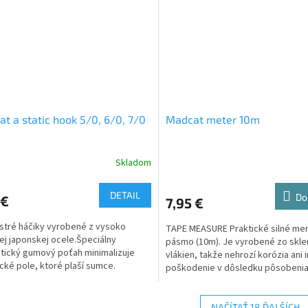
t a static hook 5/0, 6/0, 7/0
Madcat meter 10m
Skladom
DETAIL
Do
 €
7,95 €
ostré háčiky vyrobené z vysoko
TAPE MEASURE Praktické silné me
ej japonskej ocele.​ Špeciálny
pásmo (10m). Je vyrobené zo skl
atický gumový poťah minimalizuje
vlákien, takže nehrozí korózia ani 
ické pole, ktoré plaší sumce.
poškodenie v dôsledku pôsobeni
alebo rybieho slizu.
NAČÍTAŤ 18 ĎALŠÍCH