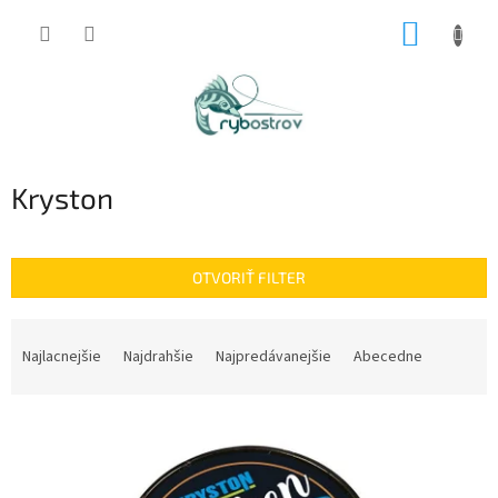
Prejsť
NÁKUP
na
obsah
KOŠÍK
Kryston
OTVORIŤ FILTER
R
a
Najlacnejšie
Najdrahšie
Najpredávanejšie
Abecedne
d
e
V
n
ý
i
p
e