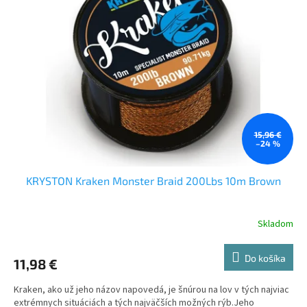
i
p
s
r
p
o
r
d
o
u
d
k
u
t
k
o
t
v
o
15,96 €
–24 %
v
KRYSTON Kraken Monster Braid 200Lbs 10m Brown
Skladom
Do košíka
11,98 €
Kraken, ako už jeho názov napovedá, je šnúrou na lov v tých najviac
extrémnych situáciách a tých najväčších možných rýb.​ Jeho