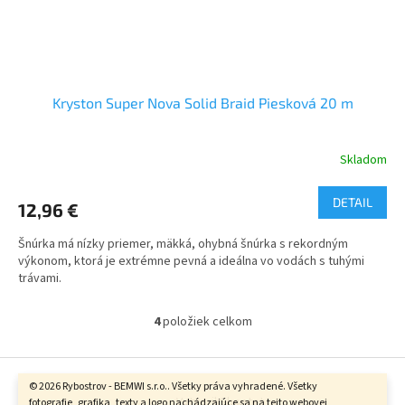
Kryston Super Nova Solid Braid Piesková 20 m
Skladom
DETAIL
12,96 €
Šnúrka má nízky priemer, mäkká, ohybná šnúrka s rekordným
výkonom, ktorá je extrémne pevná a ideálna vo vodách s tuhými
trávami.​
4
položiek celkom
O
v
l
Z
á
á
© 2026 Rybostrov - BEMWI s.r.o.. Všetky práva vyhradené. Všetky
d
Vytvoril Shoptet
fotografie, grafika, texty a logo nachádzajúce sa na tejto webovej