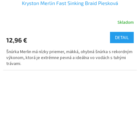
Kryston Merlin Fast Sinking Braid Piesková
Skladom
DETAIL
12,96 €
Šnúrka Merlin má nízky priemer, mäkká, ohybná šnúrka s rekordným
výkonom, ktorá je extrémne pevná a ideálna vo vodách s tuhými
trávami.