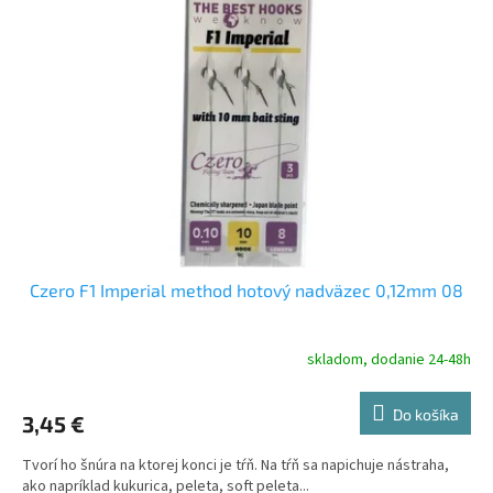
i
p
s
r
p
o
r
d
o
u
d
k
u
t
k
o
t
v
o
v
Czero F1 Imperial method hotový nadväzec 0,12mm 08
skladom, dodanie 24-48h
Do košíka
3,45 €
Tvorí ho šnúra na ktorej konci je tŕň. Na tŕň sa napichuje nástraha,
ako napríklad kukurica, peleta, soft peleta...