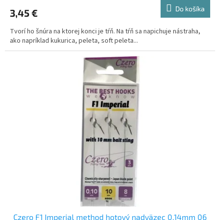
Do košíka
3,45 €
Tvorí ho šnúra na ktorej konci je tŕň. Na tŕň sa napichuje nástraha,
ako napríklad kukurica, peleta, soft peleta...
Czero F1 Imperial method hotový nadväzec 0,14mm 06