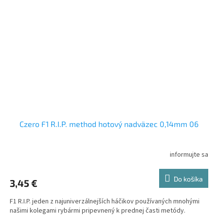
Czero F1 R.I.P. method hotový nadväzec 0,14mm 06
informujte sa
Do košíka
3,45 €
F1 R.I.P. jeden z najuniverzálnejších háčikov používaných mnohými
našimi kolegami rybármi pripevnený k prednej časti metódy.