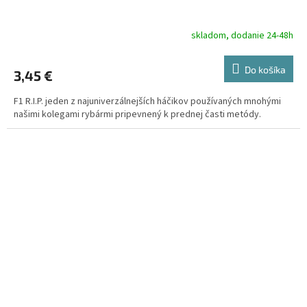
skladom, dodanie 24-48h
Do košíka
3,45 €
F1 R.I.P. jeden z najuniverzálnejších háčikov používaných mnohými
našimi kolegami rybármi pripevnený k prednej časti metódy.