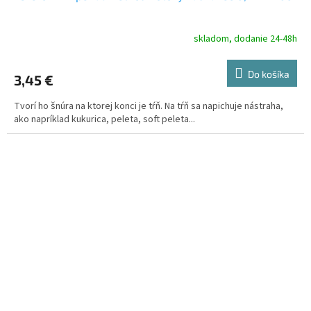
skladom, dodanie 24-48h
Do košíka
3,45 €
Tvorí ho šnúra na ktorej konci je tŕň. Na tŕň sa napichuje nástraha,
ako napríklad kukurica, peleta, soft peleta...