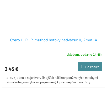
Czero F1 R.I.P. method hotový nadväzec 0,12mm 14
skladom, dodanie 24-48h
Do košíka
3,45 €
F1 R.I.P. jeden z najuniverzálnejších háčikov používaných mnohými
našimi kolegami rybármi pripevnený k prednej časti metódy.