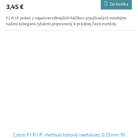
Do košíka
3,45 €
F1 R.I.P. jeden z najuniverzálnejších háčikov používaných mnohými
našimi kolegami rybármi pripevnený k prednej časti metódy.
Czero F1 R.I.P. method hotový nadväzec 0,12mm 10