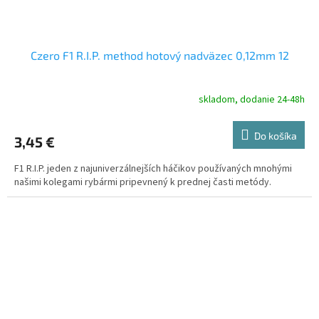
Czero F1 R.I.P. method hotový nadväzec 0,12mm 12
skladom, dodanie 24-48h
Do košíka
3,45 €
F1 R.I.P. jeden z najuniverzálnejších háčikov používaných mnohými
našimi kolegami rybármi pripevnený k prednej časti metódy.