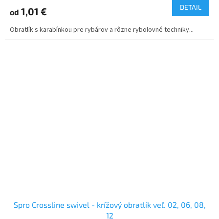
DETAIL
1,01 €
od
Obratlík s karabínkou pre rybárov a rôzne rybolovné techniky...
Spro Crossline swivel - krížový obratlík veľ. 02, 06, 08,
12