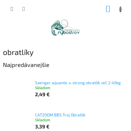
Prejsť
NÁKUP
na
obsah
KOŠÍK
obratlíky
Najpredávanejšie
Saenger aquantic x-strong obratlík veľ. 2 40kg
Skladom
2,49 €
CATZOOM BBS Troj Obratlík
Skladom
3,39 €