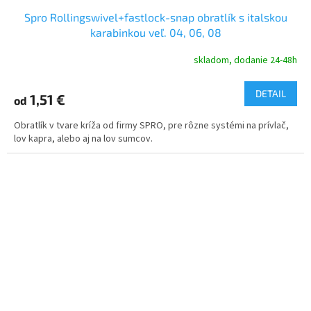
Spro Rollingswivel+fastlock-snap obratlík s italskou
karabinkou veľ. 04, 06, 08
skladom, dodanie 24-48h
DETAIL
1,51 €
od
Obratlík v tvare kríža od firmy SPRO, pre rôzne systémi na prívlač,
lov kapra, alebo aj na lov sumcov.