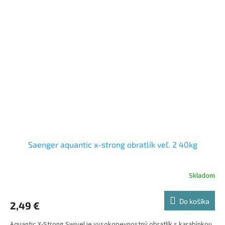
Saenger aquantic x-strong obratlík veľ. 2 40kg
Skladom
Do košíka
2,49 €
Aquantic X-Strong Swivel je vysokopevnostný obratlík s karabínkou,