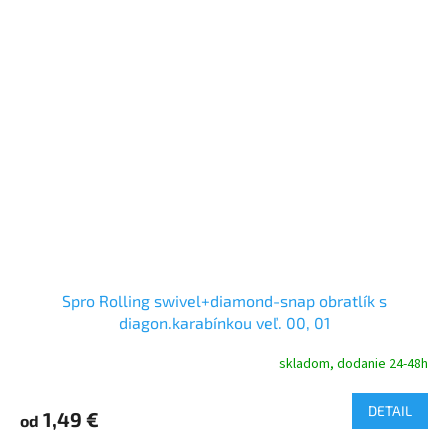
Spro Rolling swivel+diamond-snap obratlík s
diagon.karabínkou veľ. 00, 01
skladom, dodanie 24-48h
DETAIL
1,49 €
od