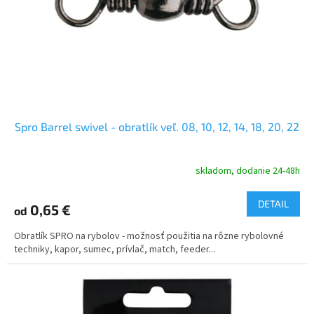
o
o
d
v
u
k
t
o
v
Spro Barrel swivel - obratlík veľ. 08, 10, 12, 14, 18, 20, 22
skladom, dodanie 24-48h
DETAIL
0,65 €
od
Obratlík SPRO na rybolov - možnosť použitia na rôzne rybolovné
techniky, kapor, sumec, prívlač, match, feeder...