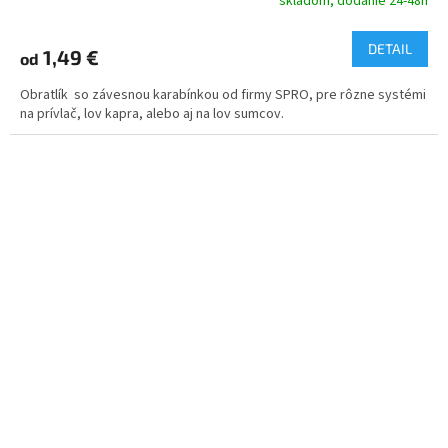
skladom, dodanie 24-48h
DETAIL
1,49 €
od
Obratlík so závesnou karabínkou od firmy SPRO, pre rôzne systémi
na prívlač, lov kapra, alebo aj na lov sumcov.