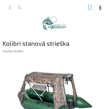
Prejsť
NÁKUP
na
obsah
KOŠÍK
Kolibri stanová strieška
Značka:
Kolibri