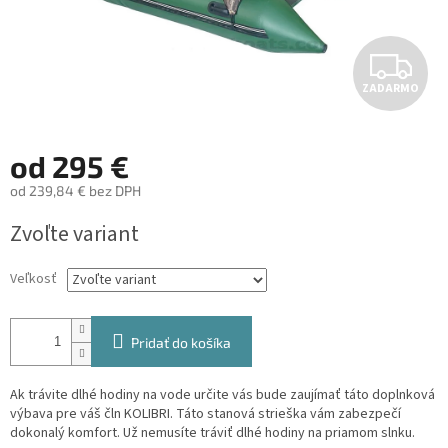
Z
ZADARMO
A
D
od
295 €
A
od
239,84 €
bez DPH
Jednotková
R
Zvoľte variant
cena:
M
Veľkosť
O
Pridať do košíka
Ak trávite dlhé hodiny na vode určite vás bude zaujímať táto doplnková
výbava pre váš čln KOLIBRI. Táto stanová strieška vám zabezpečí
dokonalý komfort. Už nemusíte tráviť dlhé hodiny na priamom slnku.