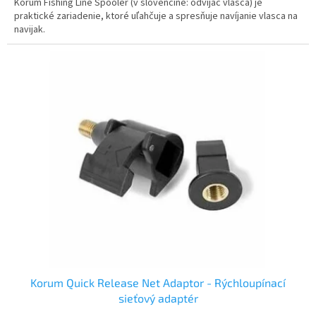
Korum Fishing Line Spooler (v slovenčine: odvíjač vlasca) je
praktické zariadenie, ktoré uľahčuje a spresňuje navíjanie vlasca na
navijak.
Korum Quick Release Net Adaptor - Rýchloupínací
sieťový adaptér