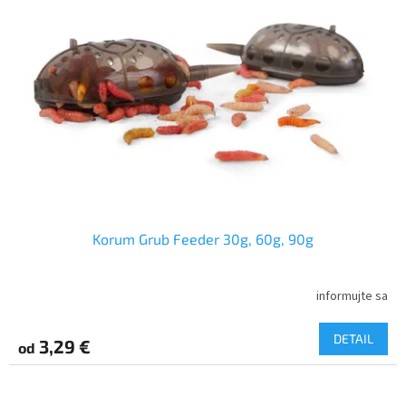
i
p
s
r
p
o
r
d
o
u
d
k
u
t
k
o
t
v
o
v
Korum Grub Feeder 30g, 60g, 90g
informujte sa
DETAIL
3,29 €
od