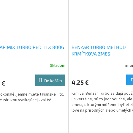
AR MIX TURBO RED TTX 800G
BENZAR TURBO METHOD
KRMÍTKOVA ZMES
Skladom
info
Do košíka
4,25 €
 €
Krmivá Benzár Turbo sa dajú použ
dokonalé, jemne mleté ​​talianske Ttx,
univerzálne, sú to jednoduché, ale
je zárukou vynikajúcej kvality!
zmesi, s ktorými môžeme byť efekt
love na prírodných alebo umelých