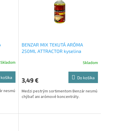
A
BENZAR MIX TEKUTÁ ARÓMA
250ML ATTRACTOR kyselina
maslová
Skladom
Skladom
 košíka
Do košíka
3,49 €
ár nesmú
Medzi pestrým sortimentom Benzár nesmú
chýbať ani arómové koncentráty.