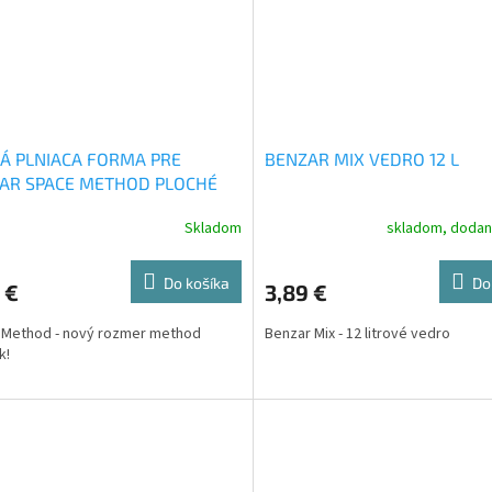
Á PLNIACA FORMA PRE
BENZAR MIX VEDRO 12 L
AR SPACE METHOD PLOCHÉ
TKO
Skladom
skladom, dodan
Do košíka
Do
 €
3,89 €
 Method - nový rozmer method
Benzar Mix - 12 litrové vedro
k!