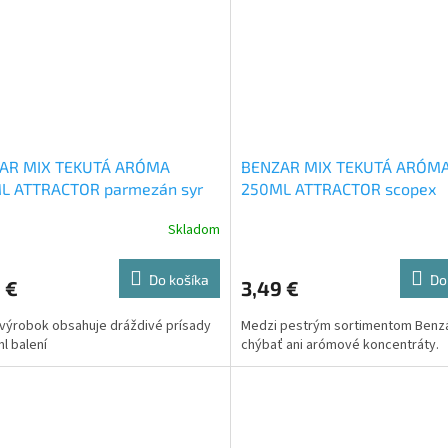
AR MIX TEKUTÁ ARÓMA
BENZAR MIX TEKUTÁ ARÓM
L ATTRACTOR parmezán syr
250ML ATTRACTOR scopex
Skladom
Do košíka
Do
 €
3,49 €
výrobok obsahuje dráždivé prísady
Medzi pestrým sortimentom Benz
ml balení
chýbať ani arómové koncentráty.