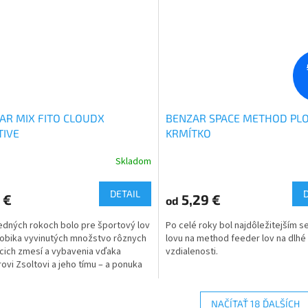
AR MIX FITO CLOUDX
BENZAR SPACE METHOD PL
TIVE
KRMÍTKO
Skladom
DETAIL
 €
5,29 €
od
edných rokoch bolo pre športový lov
Po celé roky bol najdôležitejším 
lobika vyvinutých množstvo rôznych
lovu na method feeder lov na dlhé
cich zmesí a vybavenia vďaka
vzdialenosti.
ovi Zsoltovi a jeho tímu – a ponuka
tále...
NAČÍTAŤ 18 ĎALŠÍCH