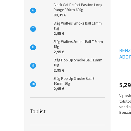
Black Cat Perfect Passion Long
Range 330cm 600g
99,39 €
Stég Wafters Smoke Ball 11mm
15g
2,95 €
Stég Wafters Smoke Ball 7-9mm
15g
BENZ
2,95 €
ADDI
Stég Pop Up Smoke Ball 12mm
10g
2,95 €
Stég Pop Up Smoke Ball 8-
10mm 10g
5,29
2,95 €
V posl
tolsto
vnadia
Toplist
Benzár
sa neus