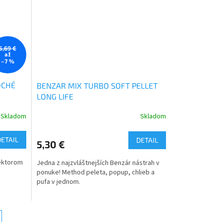
5,69 €
až
–7 %
OCHÉ
BENZAR MIX TURBO SOFT PELLET
LONG LIFE
Skladom
Skladom
DETAIL
DETAIL
5,30 €
sektorom
Jedna z najzvláštnejších Benzár nástrah v
ponuke! Method peleta, popup, chlieb a
pufa v jednom.