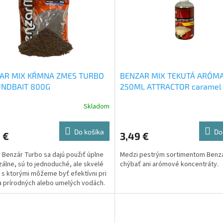
AR MIX KŔMNA ZMES TURBO
BENZAR MIX TEKUTÁ ARÓM
NDBAIT 800G
250ML ATTRACTOR caramel
Skladom
Do košíka
Do
 €
3,49 €
 Benzár Turbo sa dajú použiť úplne
Medzi pestrým sortimentom Benz
zálne, sú to jednoduché, ale skvelé
chýbať ani arómové koncentráty.
 s ktorými môžeme byť efektívni pri
a prírodných alebo umelých vodách.