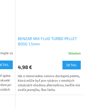
BENZAR MIX FLUO TURBO PELLET
800G 1,5mm
rmujte sa
Skladom
DETAIL
DETAIL
4,98 €
iť úplne
Ide o mimoriadne cenovo dostupnú peletu,
 skvelé
ktorá môže byť pre rybárov v mnohých
ívni pri
situáciách vhodnou alternatívou, keďže má
 vodách.
oveľa jasnejšiu, fluo farbu.