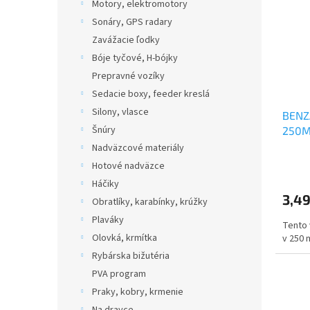
Motory, elektromotory
Sonáry, GPS radary
Zavážacie ľodky
Bóje tyčové, H-bójky
Prepravné vozíky
Sedacie boxy, feeder kreslá
Silony, vlasce
BENZ
Šnúry
250M
Nadväzcové materiály
Hotové nadväzce
Háčiky
3,49
Obratlíky, karabínky, krúžky
Plaváky
Tento 
Olovká, krmítka
v 250 
Rybárska bižutéria
PVA program
Praky, kobry, krmenie