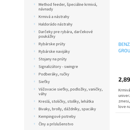
i
p
Method feeder, špeciálne krmivá,
s
r
návnady
p
o
Krmivá a nástrahy
r
d
Haldorádo nástrahy
o
u
d
Darčeky pre rybára, darčekové
k
poukážky
u
t
BENZ
Rybárske prúty
k
o
GROU
t
v
Rybárske navijáky
o
Stojany na prúty
v
Signalizátory - swingre
Podberáky, ručky
2,89
Sieťky
Vážovacie sieťky, podložky, vaničky,
Krmivá
váhy
univer
zmesi,
Kreslá, stoličky, stolíky, lehátka
love n
Bivaky, brolly, dáždníky, spacáky
Kempingové potreby
Člny a príslušenstvo