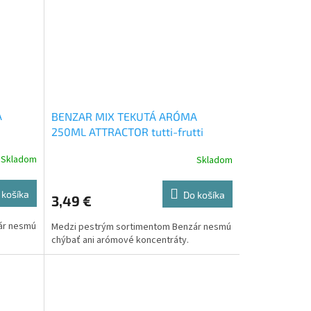
A
BENZAR MIX TEKUTÁ ARÓMA
250ML ATTRACTOR tutti-frutti
Skladom
Skladom
 košíka
Do košíka
3,49 €
ár nesmú
Medzi pestrým sortimentom Benzár nesmú
chýbať ani arómové koncentráty.