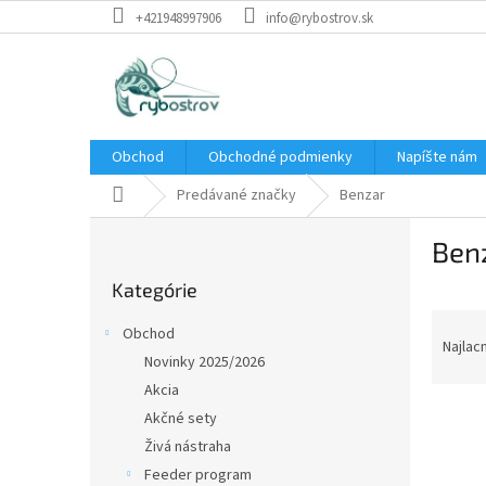
Prejsť
+421948997906
info@rybostrov.sk
na
obsah
Obchod
Obchodné podmienky
Napíšte nám
Domov
Predávané značky
Benzar
B
Ben
o
Preskočiť
č
Kategórie
kategórie
n
R
ý
Obchod
a
p
Najlac
Novinky 2025/2026
d
a
Akcia
e
n
V
n
e
Akčné sety
ý
i
l
Živá nástraha
p
e
Feeder program