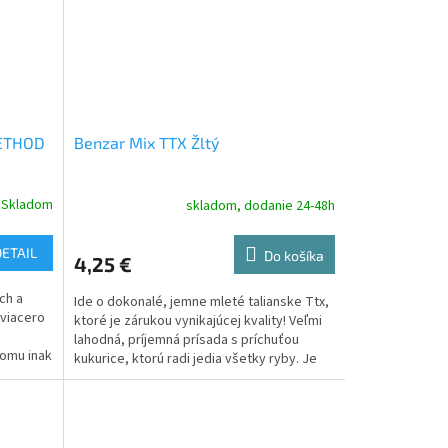
ETHOD
Benzar Mix TTX Žltý
Skladom
skladom, dodanie 24-48h
DETAIL
Do košíka
4,25 €
ch a
Ide o dokonalé, jemne mleté ​​talianske Ttx,
 viacero
ktoré je zárukou vynikajúcej kvality! Veľmi
lahodná, príjemná prísada s príchuťou
tomu inak
kukurice, ktorú radi jedia všetky ryby. Je
to...