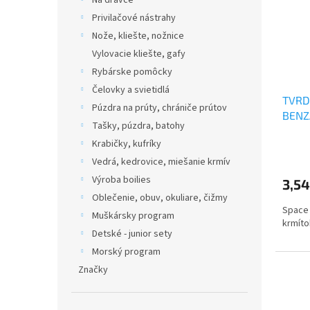
Na dravce
Privilačové nástrahy
Nože, kliešte, nožnice
Vylovacie kliešte, gafy
Rybárske pomôcky
Čelovky a svietidlá
TVRD
Púzdra na prúty, chrániče prútov
BENZ
Tašky, púzdra, batohy
KRMÍ
Krabičky, kufríky
Vedrá, kedrovice, miešanie krmív
Výroba boilies
3,54
Oblečenie, obuv, okuliare, čižmy
Space
Muškársky program
krmíto
Detské - junior sety
Morský program
Značky