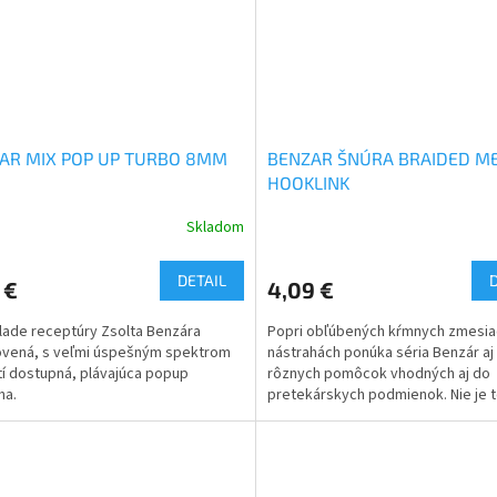
AR MIX POP UP TURBO 8MM
BENZAR ŠNÚRA BRAIDED M
HOOKLINK
Skladom
DETAIL
 €
4,09 €
lade receptúry Zsolta Benzára
Popri obľúbených kŕmnych zmesia
ovená, s veľmi úspešným spektrom
nástrahách ponúka séria Benzár aj
tí dostupná, plávajúca popup
rôznych pomôcok vhodných aj do
ha.
pretekárskych podmienok. Nie je 
ani v prípade tohto produktu