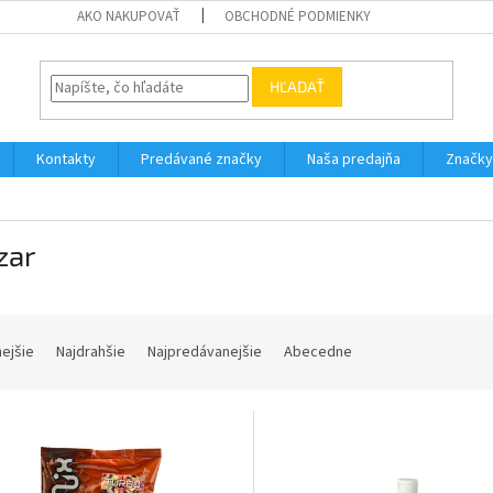
AKO NAKUPOVAŤ
OBCHODNÉ PODMIENKY
HĽADAŤ
Kontakty
Predávané značky
Naša predajňa
Značky
zar
nejšie
Najdrahšie
Najpredávanejšie
Abecedne