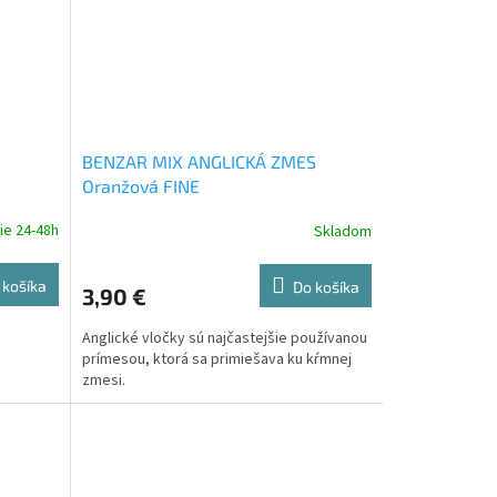
BENZAR MIX ANGLICKÁ ZMES
Oranžová FINE
ie 24-48h
Skladom
 košíka
Do košíka
3,90 €
Anglické vločky sú najčastejšie používanou
prímesou, ktorá sa primiešava ku kŕmnej
zmesi.