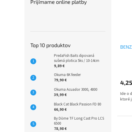
Prijímame online platby
Top 10 produktov
BENZ
PredaFish Baits dipovaná
sušená plotica 5ks / 10-14cm
9,89 €
Okuma 6K feeder
79,90 €
4,25
Okuma Acuador 3000, 4000
Ide o 
39,99 €
ktoré 
Black Cat Black Passion FD 80
66,90 €
By Döme TF Long Cast Pro LCS
6500
78,98 €