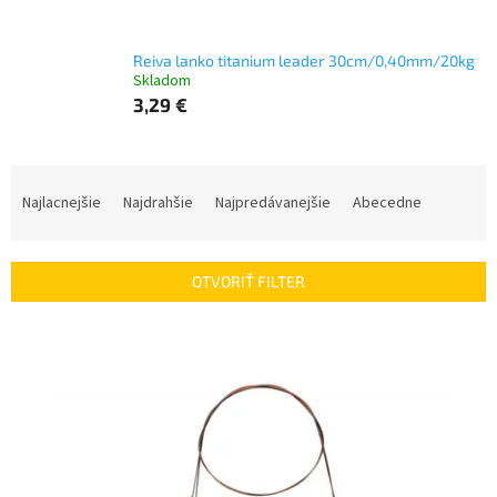
Reiva lanko titanium leader 30cm/0,40mm/20kg
Skladom
3,29 €
R
a
Najlacnejšie
Najdrahšie
Najpredávanejšie
Abecedne
d
e
n
OTVORIŤ FILTER
i
e
V
p
ý
r
p
o
i
d
s
u
p
k
r
t