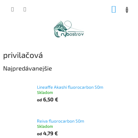
Prejsť
NÁKUP
na
obsah
KOŠÍK
privilačová
Najpredávanejšie
Lineaffe Akashi fluorocarbon 50m
Skladom
6,50 €
od
Reiva fluorocarbon 50m
Skladom
4,79 €
od