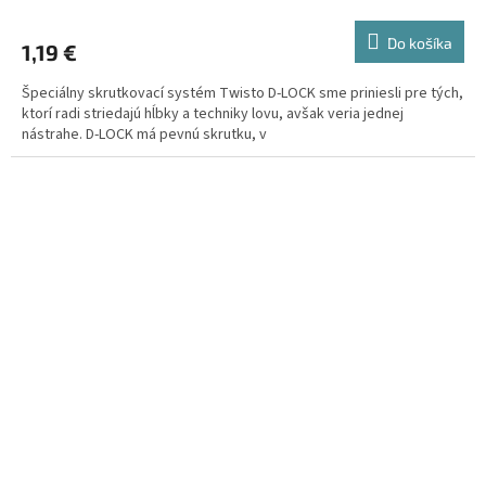
Do košíka
1,19 €
Špeciálny skrutkovací systém Twisto D-LOCK sme priniesli pre tých,
ktorí radi striedajú hĺbky a techniky lovu, avšak veria jednej
nástrahe. D-LOCK má pevnú skrutku, v