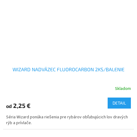
WIZARD NADVÄZEC FLUOROCARBON 2KS/BALENIE
Skladom
DETAIL
2,25 €
od
Séria Wizard ponúka riešenia pre rybárov obľubujúcich lov dravých
rýb a prívlače.