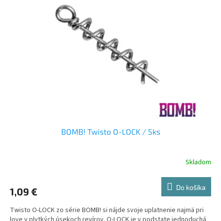
BOMB! Twisto O-LOCK / 5ks
Skladom
Do košíka
1,09 €
Twisto O-LOCK zo série BOMB! si nájde svoje uplatnenie najmä pri
love v plytkých úsekoch revírov. O-LOCK je v podstate jednoduchá