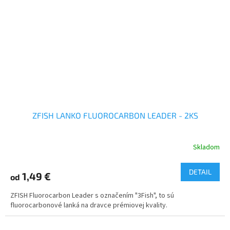
ZFISH LANKO FLUOROCARBON LEADER - 2KS
Skladom
DETAIL
1,49 €
od
ZFISH Fluorocarbon Leader s označením "3Fish", to sú
fluorocarbonové lanká na dravce prémiovej kvality.