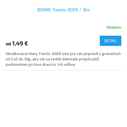
BOMB! Twisto JIGER / 3ks
Skladom
DETAIL
1,49 €
od
Skrutkovacie hlavy Twisto JIGER sme pre vás pripravili v gramážach
od 5 až do 30g, aby ste sa vedeli dokonale prispôsobiť
podmienkam pri love dravcov. Ich veľkou