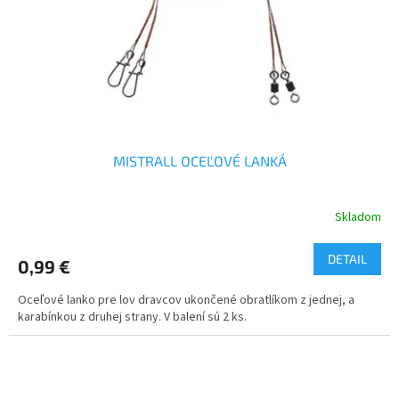
o
o
d
v
u
k
t
o
v
MISTRALL OCEĽOVÉ LANKÁ
Skladom
DETAIL
0,99 €
Oceľové lanko pre lov dravcov ukončené obratlíkom z jednej, a
karabínkou z druhej strany. V balení sú 2 ks.