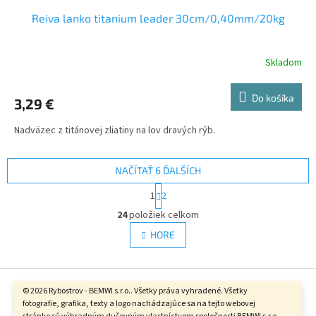
Reiva lanko titanium leader 30cm/0,40mm/20kg
Skladom
Do košíka
3,29 €
Nadväzec z titánovej zliatiny na lov dravých rýb.
NAČÍTAŤ 6 ĎALŠÍCH
S
1
2
t
O
r
24
položiek celkom
v
á
l
HORE
n
á
k
d
o
v
Z
a
a
c
á
© 2026 Rybostrov - BEMWI s.r.o.. Všetky práva vyhradené. Všetky
n
i
Vytvoril Shoptet
fotografie, grafika, texty a logo nachádzajúce sa na tejto webovej
p
i
e