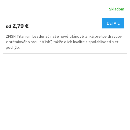
Skladom
DETAIL
2,79 €
od
ZFISH Titanium Leader sú naše nové titánové lanká pre lov dravcov
z prémiového radu “3Fish”, takže o ich kvalite a spoľahlivosti niet
pochýb.