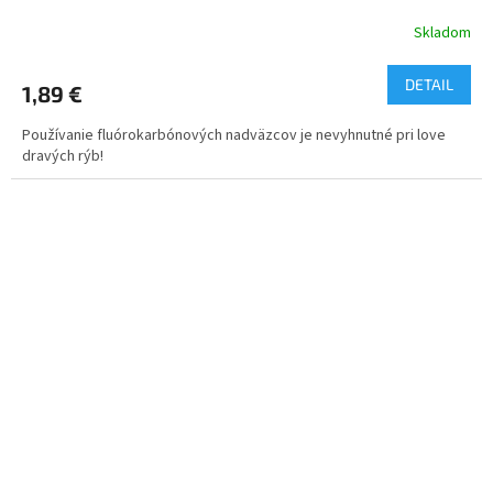
Skladom
DETAIL
1,89 €
Používanie fluórokarbónových nadväzcov je nevyhnutné pri love
dravých rýb!