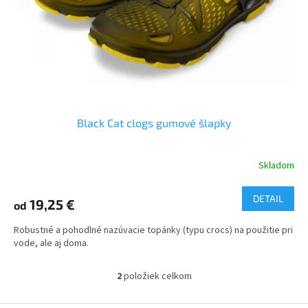
Black Cat clogs gumové šlapky
Skladom
DETAIL
19,25 €
od
Robustné a pohodlné nazúvacie topánky (typu crocs) na použitie pri
vode, ale aj doma.
2
položiek celkom
O
v
l