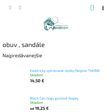
Prejsť
NÁKUP
na
obsah
KOŠÍK
obuv , sandále
Najpredávanejšie
Elektricky vyhrievané vložky Delphin THERM
Skladom
14,50 €
Black Cat clogs gumové šlapky
Skladom
19,25 €
od