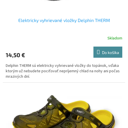
o
v
Elektricky vyhrievané vložky Delphin THERM
Skladom
Do košíka
14,50 €
Delphin THERM sú elektricky vyhrievané vložky do topánok, vďaka
ktorým už nebudete pociťovať nepríjemný chlad na nohy ani počas
mrazivých dní.