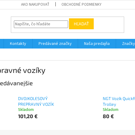
AKO NAKUPOVAŤ
OBCHODNÉ PODMIENKY
HĽADAŤ
Kontakty
Predávané značky
Naša predajňa
Značky
pravné vozíky
edávanejšie
DVOJKOLESOVÝ
NGT Vozík Quickf
PREPRAVNÝ VOZÍK
Trolley
Skladom
Skladom
101,20 €
80 €