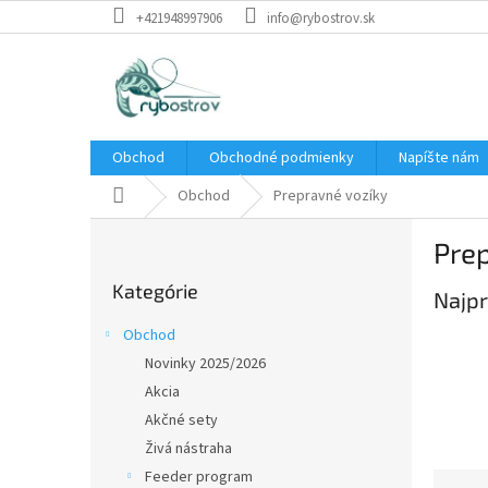
Prejsť
+421948997906
info@rybostrov.sk
na
obsah
Obchod
Obchodné podmienky
Napíšte nám
Domov
Obchod
Prepravné vozíky
B
Pre
o
Preskočiť
č
Kategórie
kategórie
Najpr
n
ý
Obchod
p
Novinky 2025/2026
a
Akcia
n
e
Akčné sety
l
Živá nástraha
Feeder program
R