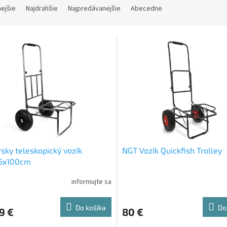
nejšie
Najdrahšie
Najpredávanejšie
Abecedne
sky teleskopický vozík
NGT Vozík Quickfish Trolley
6x100cm
informujte sa
Do košíka
Do
9 €
80 €