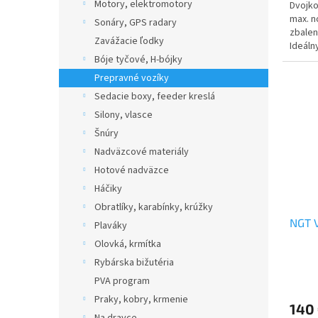
Motory, elektromotory
Dvojko
max. n
Sonáry, GPS radary
zbalen
Zavážacie ľodky
Ideáln
objemn
Bóje tyčové, H-bójky
Prepravné vozíky
Sedacie boxy, feeder kreslá
Silony, vlasce
Šnúry
Nadväzcové materiály
Hotové nadväzce
Háčiky
Obratlíky, karabínky, krúžky
NGT V
Plaváky
Olovká, krmítka
Rybárska bižutéria
PVA program
Praky, kobry, krmenie
140