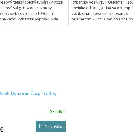
lesový teleskopický rybársky vozík,
Rybársky vozík NGT Quickfish Trol
osnosť 50kg. Pozor - rozmery
novinka od NGT, jedná sa o kompa
ého vozíka sú len 55x100x5cm!!
vozík s nafukovacími kolesami s
y na každú rybársku výpravu, kde
priemerom 25 cm a pevnou oceľo
ú batožinu...
konštrukciou, ktorý je...
ozík Dynamic Carp Trolley
Skladom
Do košíka
 €