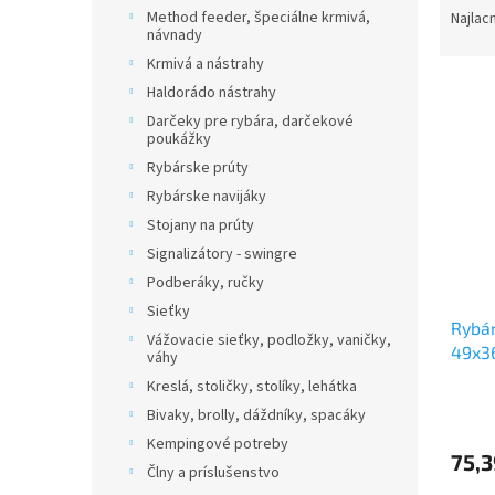
a
Method feeder, špeciálne krmivá,
Najlac
návnady
d
e
Krmivá a nástrahy
V
n
Haldorádo nástrahy
ý
i
Darčeky pre rybára, darčekové
p
e
poukážky
i
p
Rybárske prúty
s
r
Rybárske navijáky
p
o
Stojany na prúty
r
d
Signalizátory - swingre
o
u
d
k
Podberáky, ručky
u
t
Sieťky
Rybár
k
o
Vážovacie sieťky, podložky, vaničky,
49x3
t
v
váhy
o
Kreslá, stoličky, stolíky, lehátka
v
Bivaky, brolly, dáždníky, spacáky
Kempingové potreby
75,3
Člny a príslušenstvo