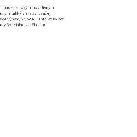
ichádza s novým inovatívnym
m pre ľahký transport vašej
ske výbavy k vode. Tento vozík bol
utý špeciálne značkou NGT
šetkým pre kaprárov.
O
v
l
á
d
a
c
i
e
p
r
v
k
y
v
ý
p