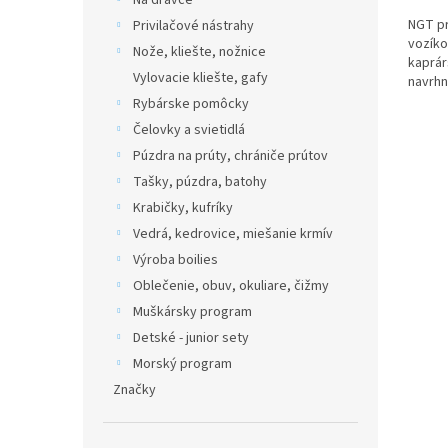
Na dravce
NGT pr
Privilačové nástrahy
vozíko
Nože, kliešte, nožnice
kaprár
Vylovacie kliešte, gafy
navrhn
predov
Rybárske pomôcky
Čelovky a svietidlá
Púzdra na prúty, chrániče prútov
Tašky, púzdra, batohy
Krabičky, kufríky
Vedrá, kedrovice, miešanie krmív
Výroba boilies
Oblečenie, obuv, okuliare, čižmy
Muškársky program
Detské - junior sety
Morský program
Značky