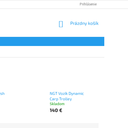
Prihlásenie
NÁKUPNÝ
Prázdny košík
KOŠÍK
ish
NGT Vozík Dynamic
Carp Trolley
Skladom
140 €