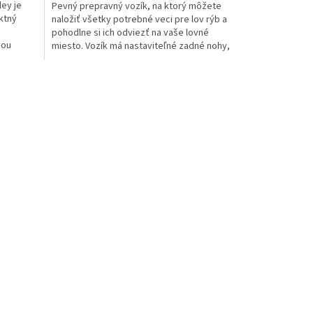
ley je
Pevný prepravný vozík, na ktorý môžete
ktný
naložiť všetky potrebné veci pre lov rýb a
pohodlne si ich odviezť na vaše lovné
vou
miesto. Vozík má nastaviteľné zadné nohy,
sklápacie