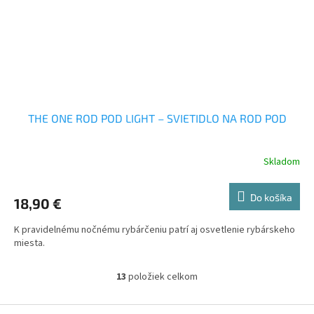
THE ONE ROD POD LIGHT – SVIETIDLO NA ROD POD
Skladom
Do košíka
18,90 €
K pravidelnému nočnému rybárčeniu patrí aj osvetlenie rybárskeho
miesta.
13
položiek celkom
O
v
l
Z