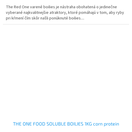
The Red One varené boilies je nástraha obohatená o jedinečne
vyberané najkvalitnejšie atraktory, ktoré pomáhajú v tom, aby ryby
pri kŕmení čím skôr našli ponúknuté boilies....
THE ONE FOOD SOLUBLE BOILIES 1KG corn protein