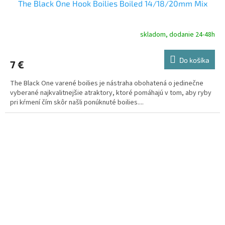
The Black One Hook Boilies Boiled 14/18/20mm Mix
skladom, dodanie 24-48h
Do košíka
7 €
The Black One varené boilies je nástraha obohatená o jedinečne
vyberané najkvalitnejšie atraktory, ktoré pomáhajú v tom, aby ryby
pri kŕmení čím skôr našli ponúknuté boilies....