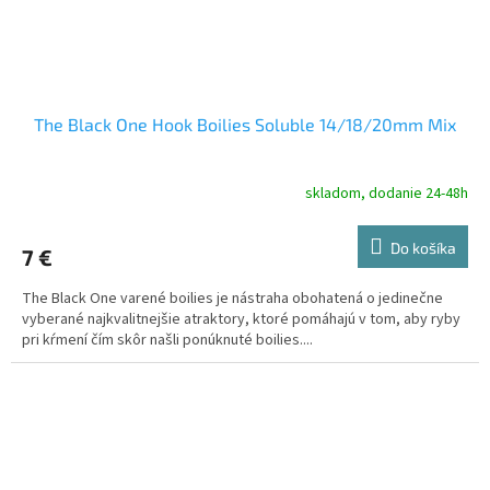
The Black One Hook Boilies Soluble 14/18/20mm Mix
skladom, dodanie 24-48h
Do košíka
7 €
The Black One varené boilies je nástraha obohatená o jedinečne
vyberané najkvalitnejšie atraktory, ktoré pomáhajú v tom, aby ryby
pri kŕmení čím skôr našli ponúknuté boilies....