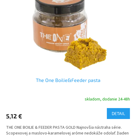
i
p
s
r
p
o
r
d
o
u
d
k
u
t
k
o
t
v
o
v
The One Boilie&Feeder pasta
skladom, dodanie 24-48h
DETAIL
5,12 €
THE ONE BOILIE & FEEDER PASTA GOLD Najnovšia nástraha série.
Scopexovej a maslovo-karamelovej aróme nedokáže odolať žiaden