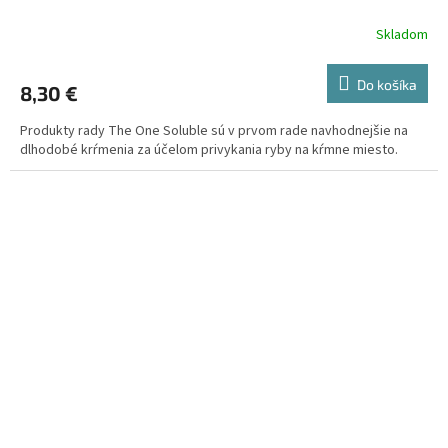
Skladom
Do košíka
8,30 €
Produkty rady The One Soluble sú v prvom rade navhodnejšie na
dlhodobé krŕmenia za účelom privykania ryby na kŕmne miesto.