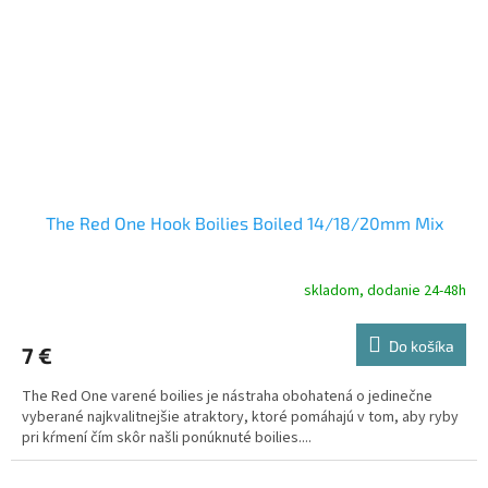
The Red One Hook Boilies Boiled 14/18/20mm Mix
skladom, dodanie 24-48h
Do košíka
7 €
The Red One varené boilies je nástraha obohatená o jedinečne
vyberané najkvalitnejšie atraktory, ktoré pomáhajú v tom, aby ryby
pri kŕmení čím skôr našli ponúknuté boilies....