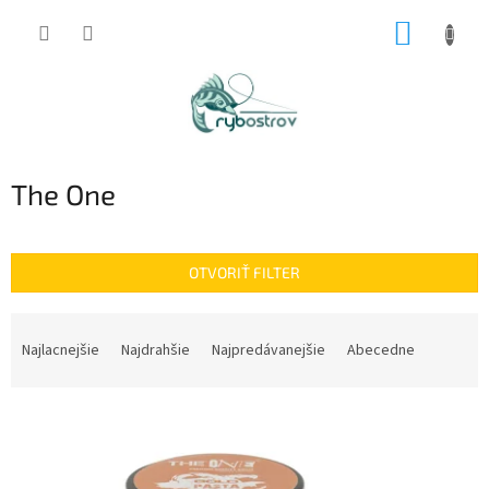
Prejsť
NÁKUP
na
obsah
KOŠÍK
The One
OTVORIŤ FILTER
R
a
Najlacnejšie
Najdrahšie
Najpredávanejšie
Abecedne
d
e
V
n
ý
i
p
e