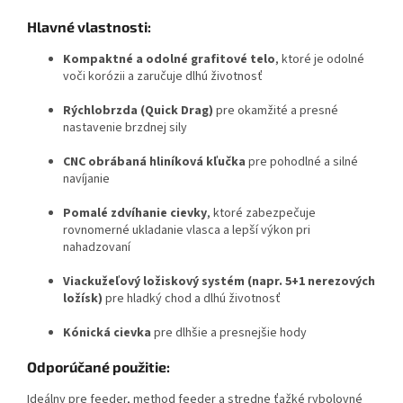
Hlavné vlastnosti:
Kompaktné a odolné grafitové telo
, ktoré je odolné
voči korózii a zaručuje dlhú životnosť
Rýchlobrzda (Quick Drag)
pre okamžité a presné
nastavenie brzdnej sily
CNC obrábaná hliníková kľučka
pre pohodlné a silné
navíjanie
Pomalé zdvíhanie cievky
, ktoré zabezpečuje
rovnomerné ukladanie vlasca a lepší výkon pri
nahadzovaní
Viackužeľový ložiskový systém (napr. 5+1 nerezových
ložísk)
pre hladký chod a dlhú životnosť
Kónická cievka
pre dlhšie a presnejšie hody
Odporúčané použitie:
Ideálny pre feeder, method feeder a stredne ťažké rybolovné