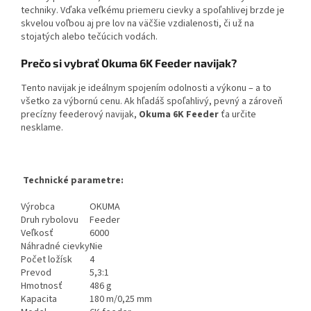
techniky. Vďaka veľkému priemeru cievky a spoľahlivej brzde je
skvelou voľbou aj pre lov na väčšie vzdialenosti, či už na
stojatých alebo tečúcich vodách.
Prečo si vybrať Okuma 6K Feeder navijak?
Tento navijak je ideálnym spojením odolnosti a výkonu – a to
všetko za výbornú cenu. Ak hľadáš spoľahlivý, pevný a zároveň
precízny feederový navijak,
Okuma 6K Feeder
ťa určite
nesklame.
Technické parametre:
Výrobca
OKUMA
Druh rybolovu
Feeder
Veľkosť
6000
Náhradné cievky
Nie
Počet ložísk
4
Prevod
5,3:1
Hmotnosť
486 g
Kapacita
180 m/0,25 mm