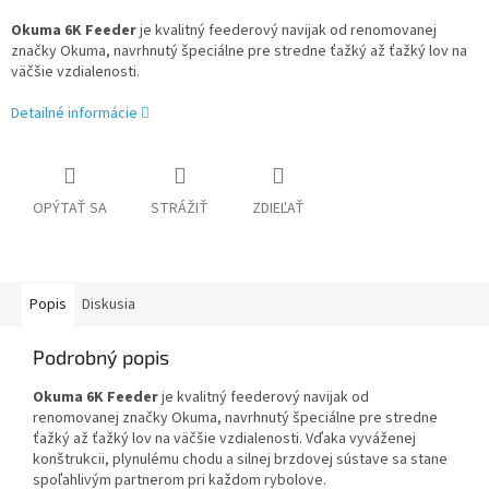
Okuma 6K Feeder
je kvalitný feederový navijak od renomovanej
značky Okuma, navrhnutý špeciálne pre stredne ťažký až ťažký lov na
väčšie vzdialenosti.
Detailné informácie
OPÝTAŤ SA
STRÁŽIŤ
ZDIEĽAŤ
Popis
Diskusia
Podrobný popis
Okuma 6K Feeder
je kvalitný feederový navijak od
renomovanej značky Okuma, navrhnutý špeciálne pre stredne
ťažký až ťažký lov na väčšie vzdialenosti. Vďaka vyváženej
konštrukcii, plynulému chodu a silnej brzdovej sústave sa stane
spoľahlivým partnerom pri každom rybolove.