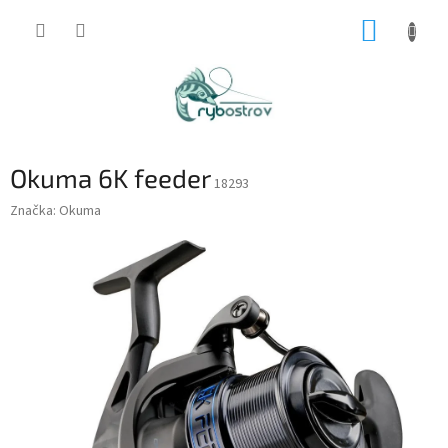
Prejsť
NÁKUP
na
obsah
KOŠÍK
Okuma 6K feeder
18293
Značka:
Okuma