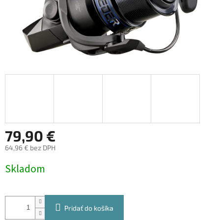
79,90 €
64,96 € bez DPH
Jednotková
Skladom
cena:
Pridať do košíka