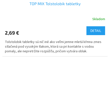
TOP MIX Tolstolobik tabletky
Skladom
DETAIL
2,69 €
Tolstolobik tabletky sú nič iné ako veľmi jemne mletá kŕmna zmes
stlačená pod vysokým tlakom, ktorá sa pri kontakte s vodou
pomaly, ale nepretržite rozpúšťa, pričom vytvára oblak.