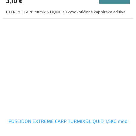
3,10 €
EXTREME CARP turmix & LIQUID sú vysokoúčinné kaprárske aditíva.
POSEIDON EXTREME CARP TURMIX&LIQUID 1,5KG med