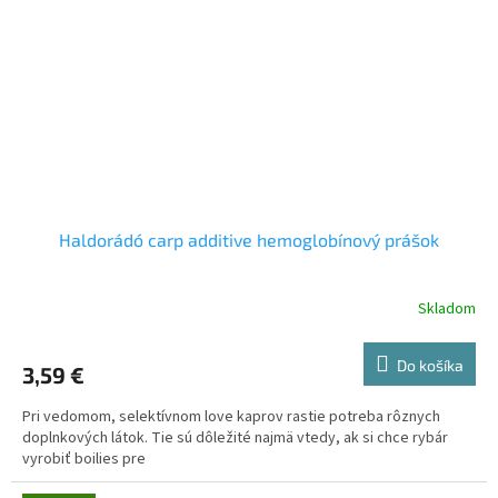
Haldorádó carp additive hemoglobínový prášok
Skladom
Do košíka
3,59 €
Pri vedomom, selektívnom love kaprov rastie potreba rôznych
doplnkových látok. Tie sú dôležité najmä vtedy, ak si chce rybár
vyrobiť boilies pre