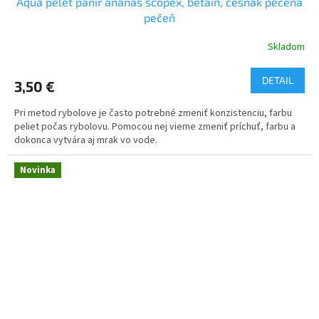
Aqua pelet panir ananas scopex, betain, cesnak pečená
pečeň
Skladom
DETAIL
3,50 €
Pri metod rybolove je často potrebné zmeniť konzistenciu, farbu
peliet počas rybolovu. Pomocou nej vieme zmeniť príchuť, farbu a
dokonca vytvára aj mrak vo vode.
Novinka