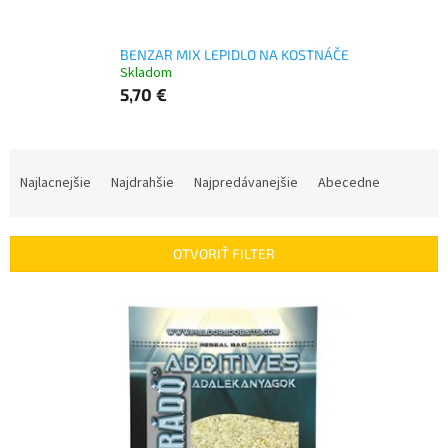
BENZAR MIX LEPIDLO NA KOSTNÁČE
Skladom
5,70 €
R
a
Najlacnejšie
Najdrahšie
Najpredávanejšie
Abecedne
d
e
n
OTVORIŤ FILTER
i
e
V
p
ý
r
p
o
i
d
s
u
p
k
r
t