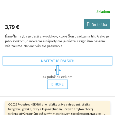
Skladom
Do košíka
3,79 €
Ňam-Ňam ryba je ďalší z výrobkov, ktoré Šon uvádza na trh. A ako je
jeho zvykom, o inovácie a nápady nie je núdza. Originálne balenie
vás zaujme. Najviac vás ale prekvapia...
NAČÍTAŤ 18 ĎALŠÍCH
S
1
4
t
O
r
59
položiek celkom
v
á
l
HORE
n
á
k
d
o
v
Z
a
a
c
á
© 2026 Rybostrov - BEMWI s.r.o.. Všetky práva vyhradené. Všetky
n
i
Vytvoril Shoptet
fotografie, grafika, texty a logo nachádzajúce sa na tejto webovej
p
i
e
stránke sú výhradným duševným vlastníctvom spoločnosti BEMWI s.r.o.