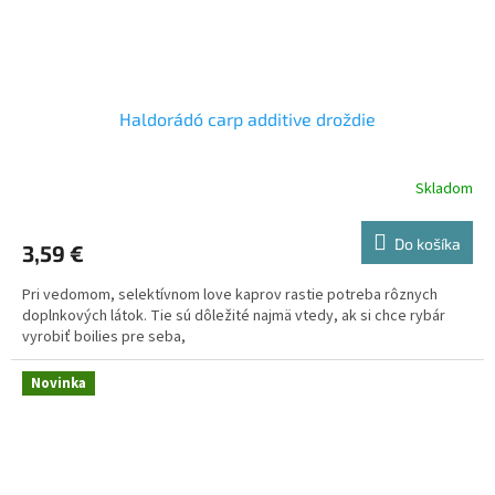
Haldorádó carp additive droždie
Skladom
Do košíka
3,59 €
Pri vedomom, selektívnom love kaprov rastie potreba rôznych
doplnkových látok. Tie sú dôležité najmä vtedy, ak si chce rybár
vyrobiť boilies pre seba,
Novinka