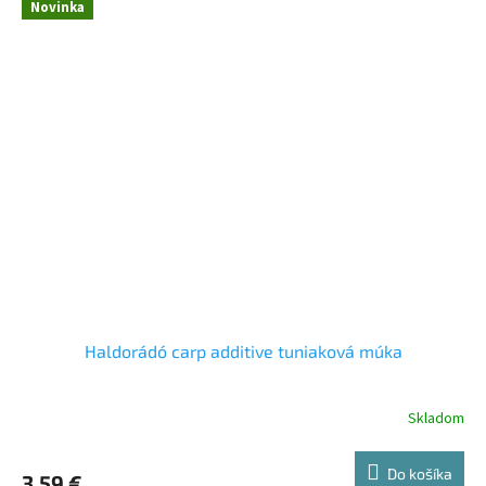
Novinka
Haldorádó carp additive tuniaková múka
Skladom
Do košíka
3,59 €