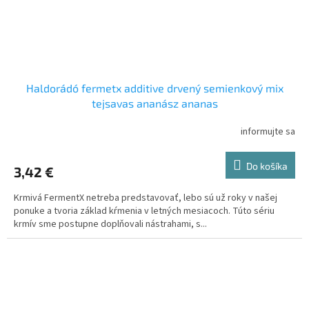
Haldorádó fermetx additive drvený semienkový mix
tejsavas ananász ananas
informujte sa
Do košíka
3,42 €
Krmivá FermentX netreba predstavovať, lebo sú už roky v našej
ponuke a tvoria základ kŕmenia v letných mesiacoch. Túto sériu
krmív sme postupne doplňovali nástrahami, s...