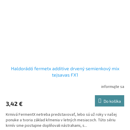
Haldorádó fermetx additive drvený semienkový mix
tejsavas FX1
informujte sa
Do košíka
3,42 €
Krmivá FermentX netreba predstavovať, lebo sú už roky v našej
ponuke a tvoria základ kŕmenia v letných mesiacoch. Túto sériu
krmív sme postupne doplňovali nástrahami, s...