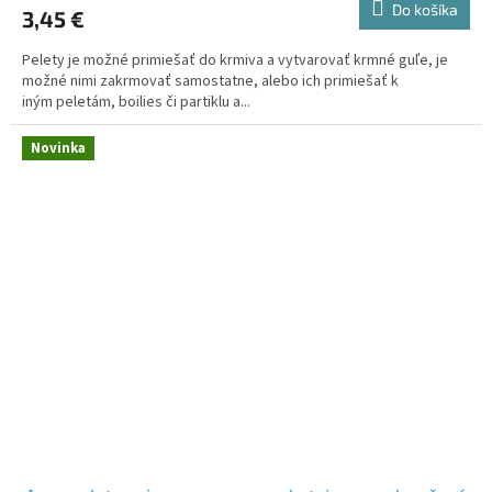
Do košíka
3,45 €
Pelety je možné primiešať do krmiva a vytvarovať krmné guľe, je
možné nimi zakrmovať samostatne, alebo ich primiešať k
iným peletám, boilies či partiklu a...
Novinka