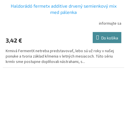
Haldorádó fermetx additive drvený semienkový mix
med pálenka
informujte sa
Do košíka
3,42 €
Krmivá FermentX netreba predstavovať, lebo sú už roky v našej
ponuke a tvoria základ kŕmenia v letných mesiacoch. Túto sériu
krmív sme postupne doplňovali nástrahami, s...