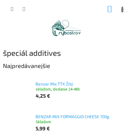
Prejsť
NÁKUP
na
obsah
KOŠÍK
špeciál additives
Najpredávanejšie
Benzar Mix TTX Žltý
skladom, dodanie 24-48h
4,25 €
BENZAR MIX FORMAGGIO CHEESE 700g
Skladom
5,99 €