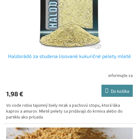
o
o
d
v
u
k
t
o
v
Haldorádó za studena lisované kukuričné pelety mleté
informujte sa
Do košíka
1,98 €
Vo vode robia tajomný biely mrak a pachovú stopu, ktorá láka
kaprov a amurov. Mleté pelety sa pridávajú do krmiva alebo do
partiklu ako prísada.