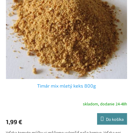
Timár mix mletý keks 800g
skladom, dodanie 24-48h
Do košíka
1,99 €
Vďaka tomuto múčku si môžeme vylepšiť naše krmivo. Vďaka nej,