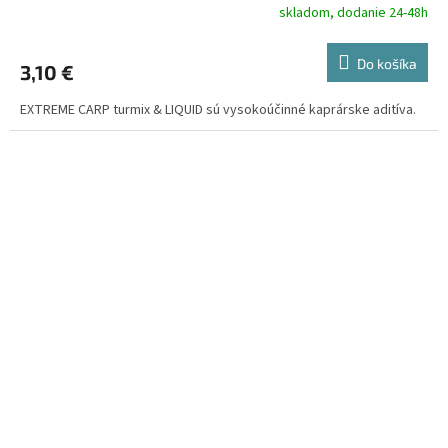
skladom, dodanie 24-48h
Do košíka
3,10 €
EXTREME CARP turmix & LIQUID sú vysokoúčinné kaprárske aditíva.