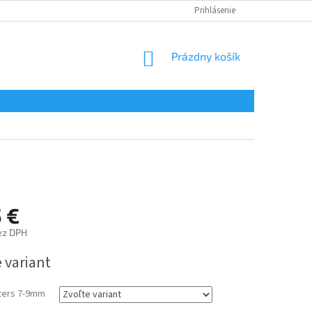
Prihlásenie
NÁKUPNÝ
Prázdny košík
KOŠÍK
 €
ez DPH
ová
 variant
ters 7-9mm