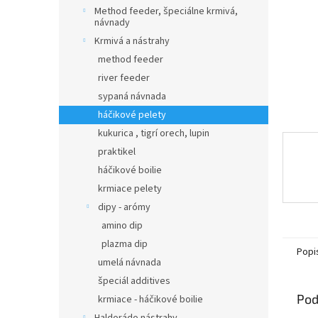
Method feeder, špeciálne krmivá,
návnady
Krmivá a nástrahy
method feeder
river feeder
sypaná návnada
háčikové pelety
kukurica , tigrí orech, lupin
praktikel
háčikové boilie
krmiace pelety
dipy - arómy
amino dip
plazma dip
Popi
umelá návnada
špeciál additives
Pod
krmiace - háčikové boilie