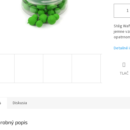
Stég Waft
jemne vzn
opatrnom 
Detailné 
TLAČ
s
Diskusia
robný popis