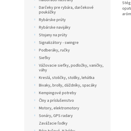
Haldorádo nástrahy
Stég
Darčeky pre rybára, darčekové
opat
poukážky
aróm
Rybárske prúty
Rybárske navijáky
Stojany na prúty
Signalizátory - swingre
Podberáky, ručky
Sieťky
Vážovacie sieťky, podložky, vaničky,
váhy
Kreslá, stoličky, stolíky, lehátka
Bivaky, brolly, dáždníky, spacáky
Kempingové potreby
Člny a príslušenstvo
Motory, elektromotory
Sonáry, GPS radary
Zavážacie ľodky