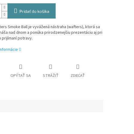
Pridať do košíka
ers Smoke Ball je vyvážená nástraha (wafters), ktorá sa
áša nad dnom a ponúka prirodzenejšiu prezentáciu aj pri
prijímaní potravy.
informácie
OPÝTAŤ SA
STRÁŽIŤ
ZDIEĽAŤ