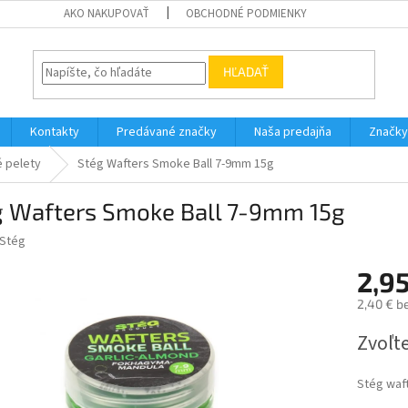
AKO NAKUPOVAŤ
OBCHODNÉ PODMIENKY
HĽADAŤ
Kontakty
Predávané značky
Naša predajňa
Značky
é pelety
Stég Wafters Smoke Ball 7-9mm 15g
g Wafters Smoke Ball 7-9mm 15g
Stég
2,95
2,40 € b
Jednotk
Zvoľte
cena:
Stég waf