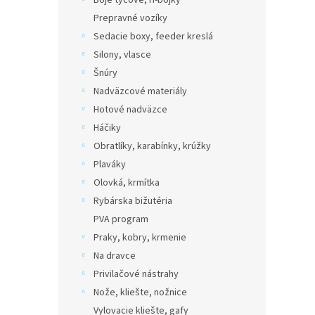
Bóje tyčové, H-bójky
Prepravné vozíky
Sedacie boxy, feeder kreslá
Silony, vlasce
Šnúry
Nadväzcové materiály
Hotové nadväzce
Háčiky
Obratlíky, karabínky, krúžky
Plaváky
Olovká, krmítka
Rybárska bižutéria
PVA program
Praky, kobry, krmenie
Na dravce
Privilačové nástrahy
Nože, kliešte, nožnice
Vylovacie kliešte, gafy