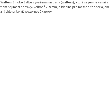
 Wafters Smoke Ball je vyvážená nástraha (wafters), ktorá sa jemne vznáša
rnom prijímaní potravy. Veľkosť 7–9 mm je ideálna pre method feeder a je
a rýchlo prilákajú pozornosť kaprov.