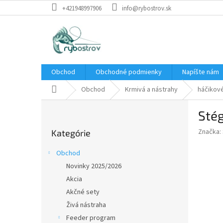
Prejsť
+421948997906
info@rybostrov.sk
na
obsah
Obchod
Obchodné podmienky
Napíšte nám
Domov
Obchod
Krmivá a nástrahy
háčikov
B
Sté
o
Preskočiť
č
Značka:
Kategórie
kategórie
n
ý
Obchod
p
Novinky 2025/2026
a
Akcia
n
e
Akčné sety
l
Živá nástraha
Feeder program