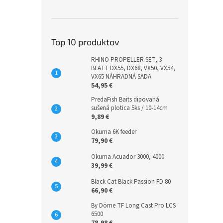
Top 10 produktov
RHINO PROPELLER SET, 3
BLATT DX55, DX68, VX50, VX54,
VX65 NÁHRADNÁ SADA
54,95 €
PredaFish Baits dipovaná
sušená plotica 5ks / 10-14cm
9,89 €
Okuma 6K feeder
79,90 €
Okuma Acuador 3000, 4000
39,99 €
Black Cat Black Passion FD 80
66,90 €
By Döme TF Long Cast Pro LCS
6500