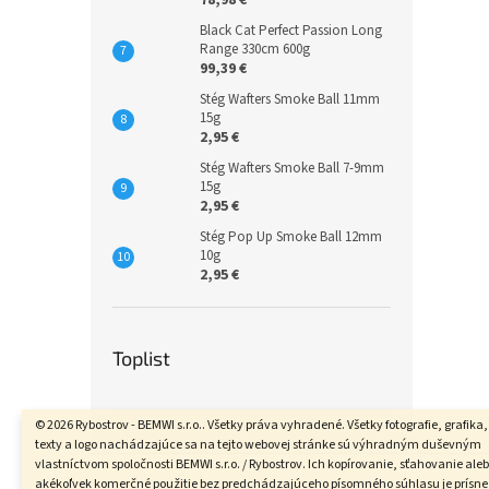
78,98 €
Black Cat Perfect Passion Long
Range 330cm 600g
99,39 €
Stég Wafters Smoke Ball 11mm
15g
2,95 €
Stég Wafters Smoke Ball 7-9mm
15g
2,95 €
Stég Pop Up Smoke Ball 12mm
10g
2,95 €
Toplist
© 2026 Rybostrov - BEMWI s.r.o.. Všetky práva vyhradené. Všetky fotografie, grafika,
texty a logo nachádzajúce sa na tejto webovej stránke sú výhradným duševným
Z
vlastníctvom spoločnosti BEMWI s.r.o. / Rybostrov. Ich kopírovanie, sťahovanie ale
á
akékoľvek komerčné použitie bez predchádzajúceho písomného súhlasu je prísne