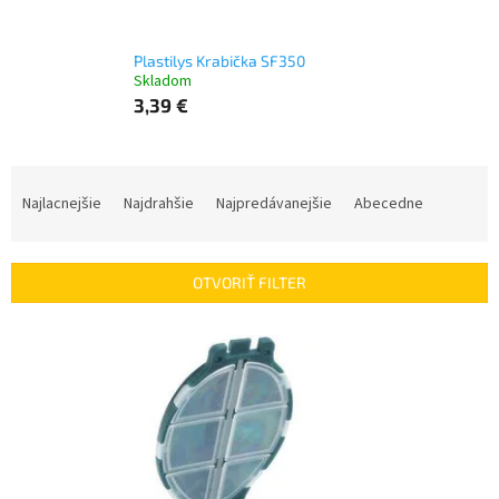
Plastilys Krabička SF350
Skladom
3,39 €
R
a
Najlacnejšie
Najdrahšie
Najpredávanejšie
Abecedne
d
e
n
OTVORIŤ FILTER
i
e
V
p
ý
r
p
o
i
d
s
u
p
k
r
t