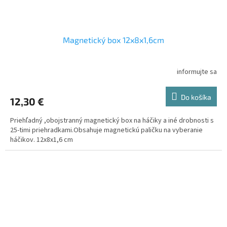
Magnetický box 12x8x1,6cm
informujte sa
Do košíka
12,30 €
Priehľadný ,obojstranný magnetický box na háčiky a iné drobnosti s
25-timi priehradkami.Obsahuje magnetickú paličku na vyberanie
háčikov. 12x8x1,6 cm