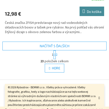
Do košíka
12,98 €
Česká značka ZFISH predstavuje nový rad vodeodolných
skladovacích boxov a tašiek pre rybárov. Na prvý pohľad vás ohromí
štýlový dizajn s olivovo zelenou farbou a výraznými...
NAČÍTAŤ 5 ĎALŠÍCH
S
1
2
t
O
r
23
položiek celkom
v
á
l
HORE
n
á
k
d
o
v
Z
a
a
c
á
© 2026 Rybostrov - BEMWI s.r.o.. Všetky práva vyhradené. Všetky
n
i
Vytvoril Shoptet
fotografie, grafika, texty a logo nachádzajúce sa na tejto webovej
p
i
e
stránke sú výhradným duševným vlastníctvom spoločnosti BEMWI s.r.o.
ä
e
p
/ Rybostrov. Ich kopírovanie, sťahovanie alebo akékoľvek komerčné
t
r
použitie bez predchádzajúceho písomného súhlasu je prísne zakázané
Copyright 2026
Rybostrov
. Všetky práva vyhradené.
i