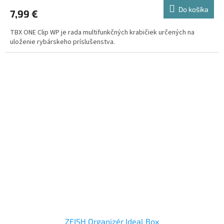
Do košíka
7,99 €
TBX ONE Clip WP je rada multifunkčných krabičiek určených na
uloženie rybárskeho príslušenstva.
ZFISH Organizér Ideal Box