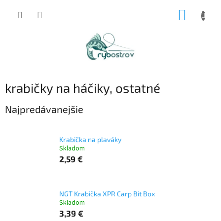
Prejsť
NÁKUP
na
obsah
KOŠÍK
krabičky na háčiky, ostatné
Najpredávanejšie
Krabička na plaváky
Skladom
2,59 €
NGT Krabička XPR Carp Bit Box
Skladom
3,39 €