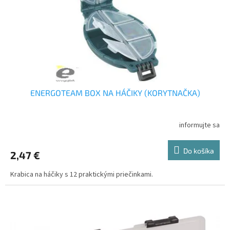
o
o
d
v
u
k
t
o
v
ENERGOTEAM BOX NA HÁČIKY (KORYTNAČKA)
informujte sa
Do košíka
2,47 €
Krabica na háčiky s 12 praktickými priečinkami.