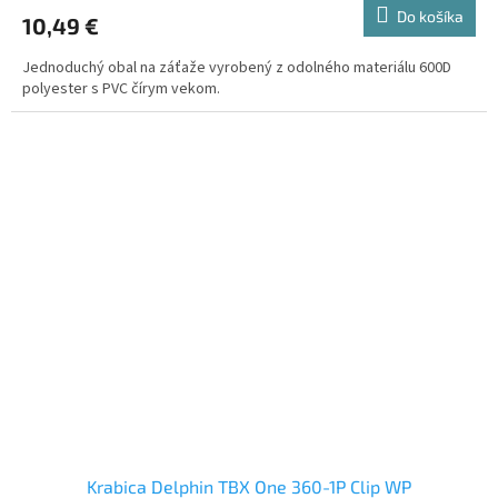
Do košíka
10,49 €
Jednoduchý obal na záťaže vyrobený z odolného materiálu 600D
polyester s PVC čírym vekom.
Krabica Delphin TBX One 360-1P Clip WP