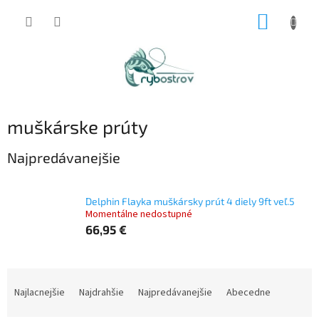
Prejsť
NÁKUP
na
obsah
KOŠÍK
muškárske prúty
Najpredávanejšie
Delphin Flayka muškársky prút 4 diely 9ft veľ.5
Momentálne nedostupné
66,95 €
R
a
Najlacnejšie
Najdrahšie
Najpredávanejšie
Abecedne
d