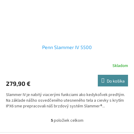
Penn Slammer IV 5500
Skladom
Do košíka
279,90 €
Slammer IV je nabitý viacerými funkciami ako kedykoľvek predtým.
Na základe nášho osvedčeného utesneného tela a cievky s krytím
IPX6 sme prepracovali náš brzdový systém Slammer®...
5
položiek celkom
O
v