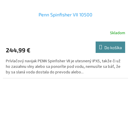
Penn Spinfisher VII 10500
Skladom
Do košíka
244,99 €
Prívlačový navijak PENN Spinfisher VII je utesnený IPX5, takže či už
ho zasiahnu vlny alebo sa ponoríte pod vodu, nemusíte sa báť, že
by sa slaná voda dostala do prevodu alebo...