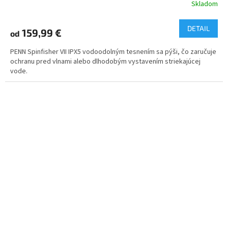
Skladom
DETAIL
159,99 €
od
PENN Spinfisher VII IPX5 vodoodolným tesnením sa pýši, čo zaručuje
ochranu pred vlnami alebo dlhodobým vystavením striekajúcej
vode.