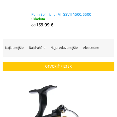
Penn Spinfisher VII SSVII 4500, 5500
Skladom
159,99 €
od
R
a
Najlacnejšie
Najdrahšie
Najpredávanejšie
Abecedne
d
e
n
OTVORIŤ FILTER
i
e
V
p
ý
r
p
o
i
d
s
u
p
k
r
t