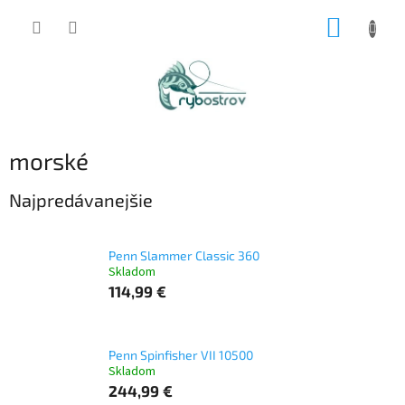
Prejsť
NÁKUP
na
obsah
KOŠÍK
morské
Najpredávanejšie
Penn Slammer Classic 360
Skladom
114,99 €
Penn Spinfisher VII 10500
Skladom
244,99 €