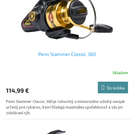
o
o
d
v
u
k
t
o
v
Penn Slammer Classic 360
Skladom
Do košíka
114,99 €
Penn Slammer Classic 360 je robustný a mimoriadne odolný navijak
určený pre rybárov, ktorí hľadajú maximálnu spoľahlivosť a silu pri
zdolávaní rýb.