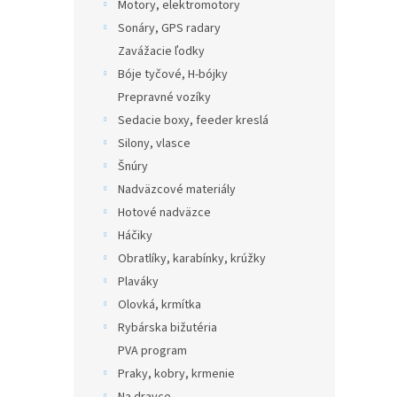
Motory, elektromotory
Sonáry, GPS radary
Zavážacie ľodky
Bóje tyčové, H-bójky
Prepravné vozíky
Sedacie boxy, feeder kreslá
Silony, vlasce
Šnúry
Nadväzcové materiály
Hotové nadväzce
Háčiky
Obratlíky, karabínky, krúžky
Plaváky
Olovká, krmítka
Rybárska bižutéria
PVA program
Praky, kobry, krmenie