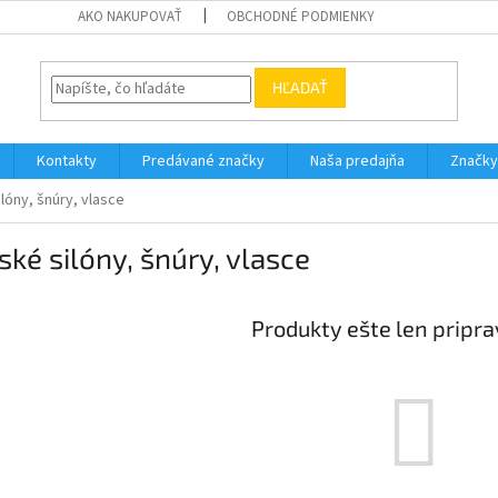
AKO NAKUPOVAŤ
OBCHODNÉ PODMIENKY
HĽADAŤ
Kontakty
Predávané značky
Naša predajňa
Značky
lóny, šnúry, vlasce
ké silóny, šnúry, vlasce
Produkty ešte len pripr