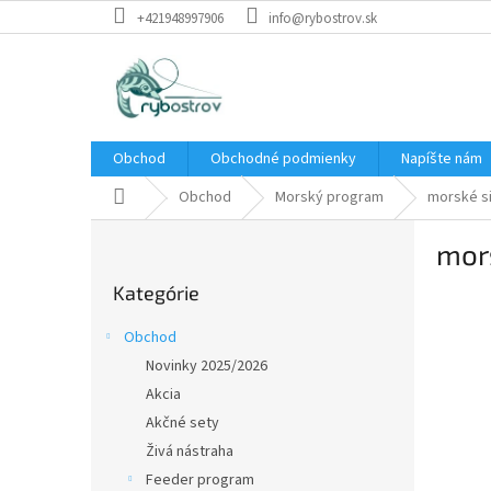
Prejsť
+421948997906
info@rybostrov.sk
na
obsah
Obchod
Obchodné podmienky
Napíšte nám
Domov
Obchod
Morský program
morské si
B
mors
o
Preskočiť
č
Kategórie
kategórie
n
ý
Obchod
p
Novinky 2025/2026
a
Akcia
n
e
Akčné sety
l
Živá nástraha
Feeder program