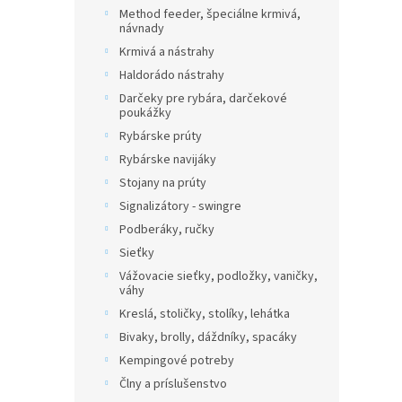
Method feeder, špeciálne krmivá,
návnady
Krmivá a nástrahy
Haldorádo nástrahy
Darčeky pre rybára, darčekové
poukážky
Rybárske prúty
Rybárske navijáky
Stojany na prúty
Signalizátory - swingre
Podberáky, ručky
Sieťky
Vážovacie sieťky, podložky, vaničky,
váhy
Kreslá, stoličky, stolíky, lehátka
Bivaky, brolly, dáždníky, spacáky
Kempingové potreby
Člny a príslušenstvo