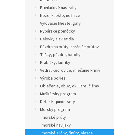
Na dravce
Privilačové nástrahy
Nože, kliešte, nožnice
Vylovacie kliešte, gafy
Rybárske pomôcky
Čelovky a svietidlá
Púzdra na prúty, chrániče prútov
Tašky, púzdra, batohy
Krabičky, kufríky
Vedrá, kedrovice, miešanie krmív
Výroba boilies
Oblečenie, obuv, okuliare, čižmy
Muškársky program
Detské - junior sety
Morský program
morské prúty
morské navijáky
morské silóny, šnúry, vlasce