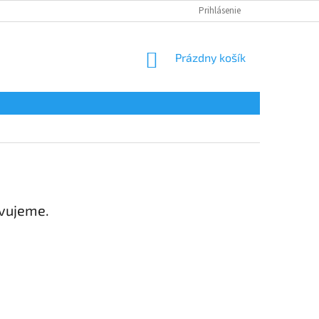
Prihlásenie
NÁKUPNÝ
Prázdny košík
KOŠÍK
avujeme.