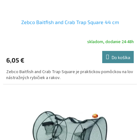
o
v
Zebco Baitfish and Crab Trap Square 44 cm
skladom, dodanie 24-48h
Do košíka
6,05 €
Zebco Baitfish and Crab Trap Square je praktickou pomôckou na lov
nástražných rybičiek a rakov.