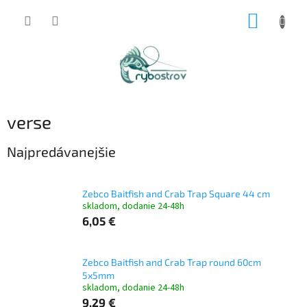
Prejsť
NÁKUP
na
obsah
KOŠÍK
verse
Najpredávanejšie
Zebco Baitfish and Crab Trap Square 44 cm
skladom, dodanie 24-48h
6,05 €
Zebco Baitfish and Crab Trap round 60cm
5x5mm
skladom, dodanie 24-48h
9,29 €