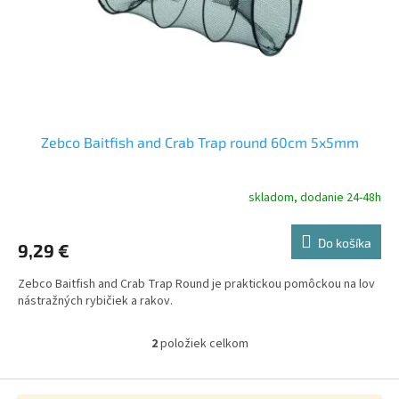
Zebco Baitfish and Crab Trap round 60cm 5x5mm
skladom, dodanie 24-48h
Do košíka
9,29 €
Zebco Baitfish and Crab Trap Round je praktickou pomôckou na lov
nástražných rybičiek a rakov.
2
položiek celkom
O
v
l
Z