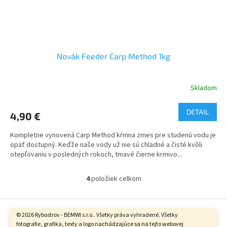
Novák Feeder Carp Method 1kg
Skladom
DETAIL
4,90 €
Kompletne vynovená Carp Method kŕmna zmes pre studenú vodu je
opäť dostupný. Keďže naše vody už nie sú chladné a čisté kvôli
otepľovaniu v posledných rokoch, tmavé čierne krmivo...
4
položiek celkom
O
v
l
Z
á
á
© 2026 Rybostrov - BEMWI s.r.o.. Všetky práva vyhradené. Všetky
d
Vytvoril Shoptet
fotografie, grafika, texty a logo nachádzajúce sa na tejto webovej
p