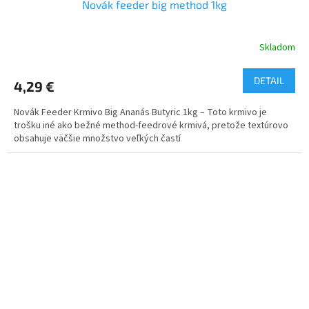
Novák feeder big method 1kg
Skladom
DETAIL
4,29 €
Novák Feeder Krmivo Big Ananás Butyric 1kg – Toto krmivo je
trošku iné ako bežné method-feedrové krmivá, pretože textúrovo
obsahuje väčšie množstvo veľkých častí