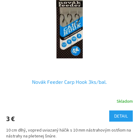
i
p
s
r
p
o
r
d
o
u
d
k
u
t
k
o
t
v
o
v
Novák Feeder Carp Hook 3ks/bal.
Skladom
DETAIL
3 €
10 cm dlhý, vopred uviazaný háčik s 10 mm nástrahovým ostňom na
nástrahy na pletenej šnúre.