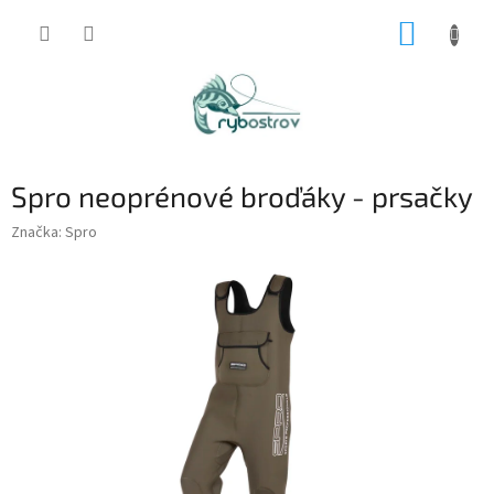
Prejsť
NÁKUP
na
obsah
KOŠÍK
Spro neoprénové broďáky - prsačky
Značka:
Spro