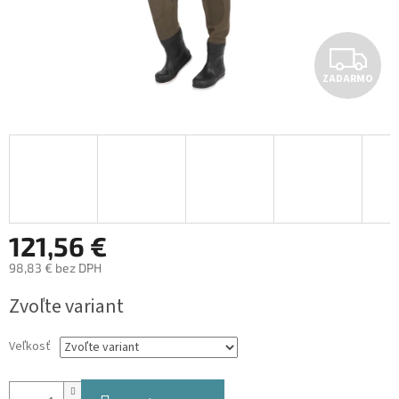
Z
ZADARMO
A
D
A
R
M
121,56 €
98,83 € bez DPH
O
Jednotková
Zvoľte variant
cena:
Veľkosť