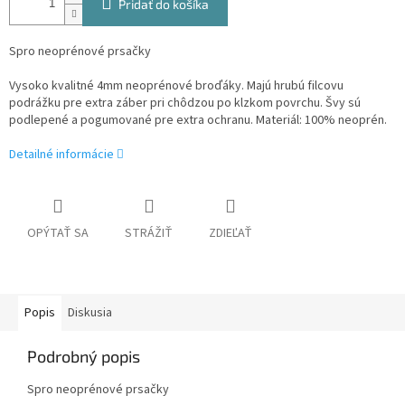
Pridať do košíka
Spro neoprénové prsačky
Vysoko kvalitné 4mm neoprénové broďáky. Majú hrubú filcovu
podrážku pre extra záber pri chôdzou po klzkom povrchu. Švy sú
podlepené a pogumované pre extra ochranu. Materiál: 100% neoprén.
Detailné informácie
OPÝTAŤ SA
STRÁŽIŤ
ZDIEĽAŤ
Popis
Diskusia
Podrobný popis
Spro neoprénové prsačky