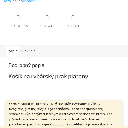
Detailné informácie
OPÝTAŤ SA
STRÁŽIŤ
ZDIEĽAŤ
Popis
Diskusia
Podrobný popis
Košík na rybársky prak plátený
Z
á
© 2026 Rybostrov - BEMWI s.r.o.. Všetky práva vyhradené. Všetky
Vytvoril Shoptet
fotografie, grafika, texty a logo nachádzajúce sa na tejto webovej
p
stránke sú výhradným duševným vlastníctvom spoločnosti BEMWI s.r.o.
ä
/ Rybostrov. Ich kopírovanie, sťahovanie alebo akékoľvek komerčné
t
použitie bez predchádzajúceho písomného súhlasu je prísne zakázané
Copyright 2026
Rybostrov
. Všetky práva vyhradené.