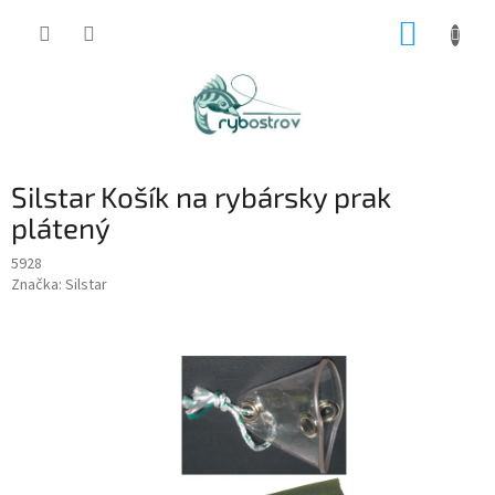
Prejsť
NÁKUP
na
obsah
KOŠÍK
Silstar Košík na rybársky prak
plátený
5928
Značka:
Silstar