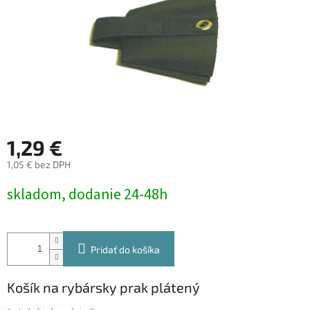
1,29 €
1,05 € bez DPH
Jednotková
skladom, dodanie 24-48h
cena:
Pridať do košíka
Košík na rybársky prak plátený