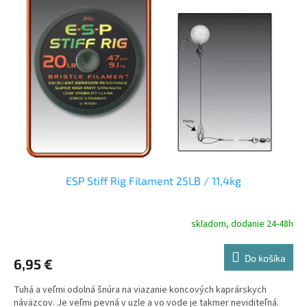
i
p
s
r
p
o
r
d
o
u
d
k
u
t
k
o
t
v
o
v
ESP Stiff Rig Filament 25LB / 11,4kg
skladom, dodanie 24-48h
Do košíka
6,95 €
Tuhá a veľmi odolná šnúra na viazanie koncových kaprárskych
náväzcov. Je veľmi pevná v uzle a vo vode je takmer neviditeľná.