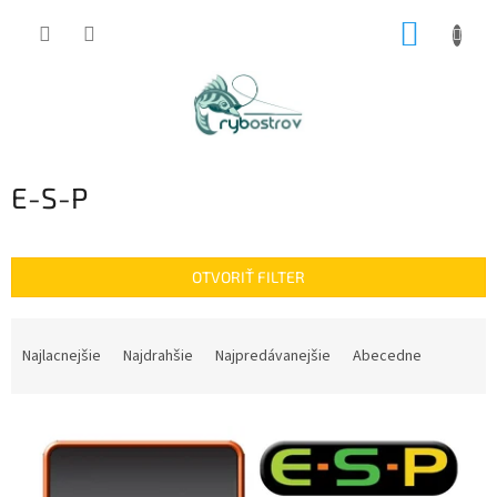
Prejsť
NÁKUP
na
obsah
KOŠÍK
E-S-P
OTVORIŤ FILTER
R
a
Najlacnejšie
Najdrahšie
Najpredávanejšie
Abecedne
d
e
V
n
ý
i
p
e