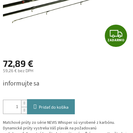
Z
ZADARMO
A
D
72,89 €
A
59,26 € bez DPH
Jednotková
R
informujte sa
cena:
M
O
Pridať do košíka
Matchové prúty zo série NEVIS Whisper sú vyrobené z karbónu.
Dynamické prúty vystrelia Váš plavák na požadovanú