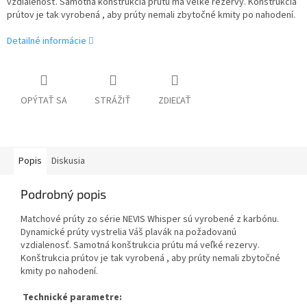
vzdialenosť. Samotná konštrukcia prútu má veľké rezervy. Konštrukcia
prútov je tak vyrobená , aby prúty nemali zbytočné kmity po nahodení.
Detailné informácie
OPÝTAŤ SA
STRÁŽIŤ
ZDIEĽAŤ
Popis
Diskusia
Podrobný popis
Matchové prúty zo série NEVIS Whisper sú vyrobené z karbónu.
Dynamické prúty vystrelia Váš plavák na požadovanú
vzdialenosť. Samotná konštrukcia prútu má veľké rezervy.
Konštrukcia prútov je tak vyrobená , aby prúty nemali zbytočné
kmity po nahodení.
Technické parametre: