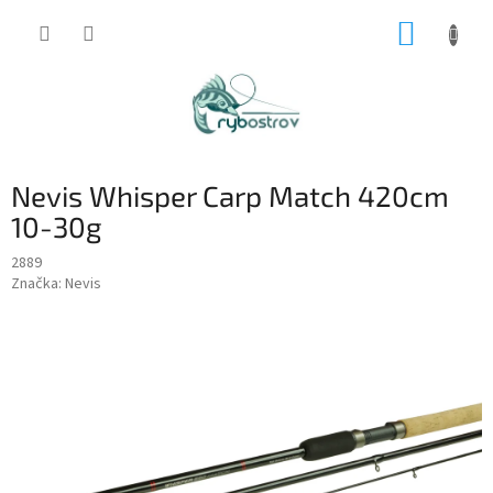
Prejsť
NÁKUP
na
obsah
KOŠÍK
Nevis Whisper Carp Match 420cm
10-30g
2889
Značka:
Nevis