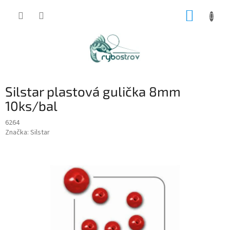
Prejsť
NÁKUP
na
obsah
KOŠÍK
Silstar plastová gulička 8mm
10ks/bal
6264
Značka:
Silstar