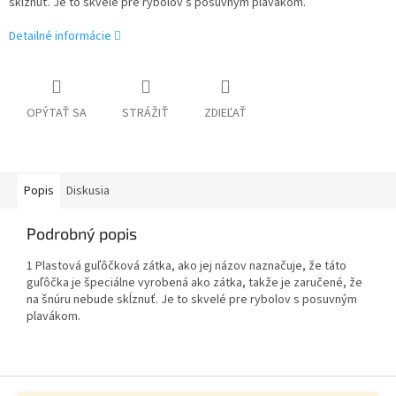
skĺznuť. Je to skvelé pre rybolov s posuvným plavákom.
Detailné informácie
OPÝTAŤ SA
STRÁŽIŤ
ZDIEĽAŤ
Popis
Diskusia
Podrobný popis
1 Plastová guľôčková zátka, ako jej názov naznačuje, že táto
guľôčka je špeciálne vyrobená ako zátka, takže je zaručené, že
na šnúru nebude skĺznuť. Je to skvelé pre rybolov s posuvným
plavákom.
Z