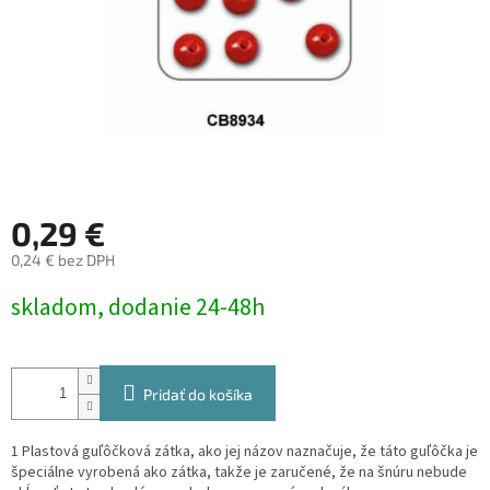
0,29 €
0,24 € bez DPH
Jednotková
skladom, dodanie 24-48h
cena:
Pridať do košíka
1 Plastová guľôčková zátka, ako jej názov naznačuje, že táto guľôčka je
špeciálne vyrobená ako zátka, takže je zaručené, že na šnúru nebude