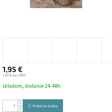
1,95 €
1,59 € bez DPH
Jednotková
skladom, dodanie 24-48h
cena:
Pridať do košíka