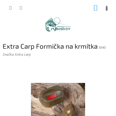
Prejsť
NÁKUP
na
obsah
KOŠÍK
Extra Carp Formička na krmítka
3840
Značka:
Extra carp