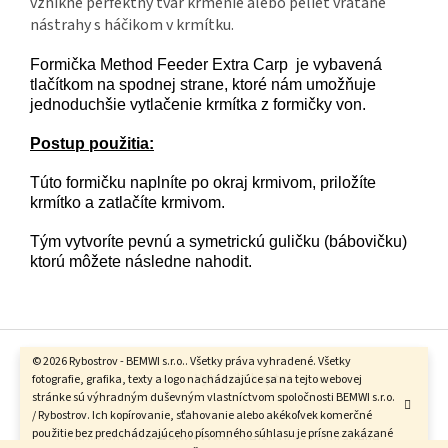
vznikne perfektný tvar krmenie alebo peliet vrátane
nástrahy s háčikom v krmítku.
Formička Method Feeder Extra Carp je vybavená
tlačítkom na spodnej strane, ktoré nám umožňuje
jednoduchšie vytlačenie krmítka z formičky von.
Postup použitia:
Túto formičku naplníte po okraj krmivom, priložíte
krmítko a zatlačíte krmivom.
Tým vytvoríte pevnú a symetrickú guličku (bábovičku)
ktorú môžete následne nahodit.
Z
á
© 2026 Rybostrov - BEMWI s.r.o.. Všetky práva vyhradené. Všetky
Vytvoril Shoptet
p
fotografie, grafika, texty a logo nachádzajúce sa na tejto webovej
stránke sú výhradným duševným vlastníctvom spoločnosti BEMWI s.r.o.
ä
/ Rybostrov. Ich kopírovanie, sťahovanie alebo akékoľvek komerčné
t
použitie bez predchádzajúceho písomného súhlasu je prísne zakázané
Copyright 2026
Rybostrov
. Všetky práva vyhradené.