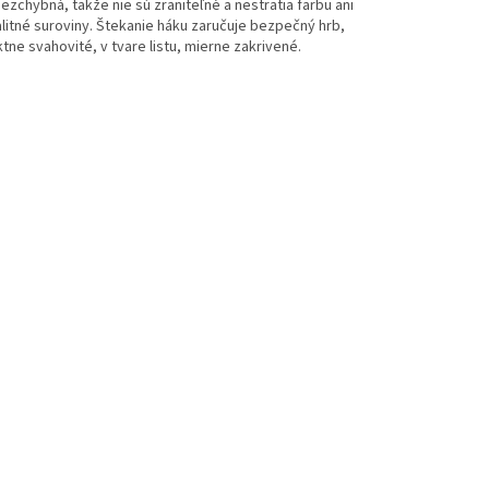
chybná, takže nie sú zraniteľné a nestratia farbu ani
itné suroviny. Štekanie háku zaručuje bezpečný hrb,
ktne svahovité, v tvare listu, mierne zakrivené.