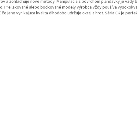
rov a zohľadňuje nové metódy. Manipulácia s povrchom plandavky je vždy bez
lo. Pre lakované alebo bodkované modely výrobca vždy používa vysokokval
ľ čo jeho vynikajúca kvalita dlhodobo udržuje okraj a hrot. Séria CK je perfe