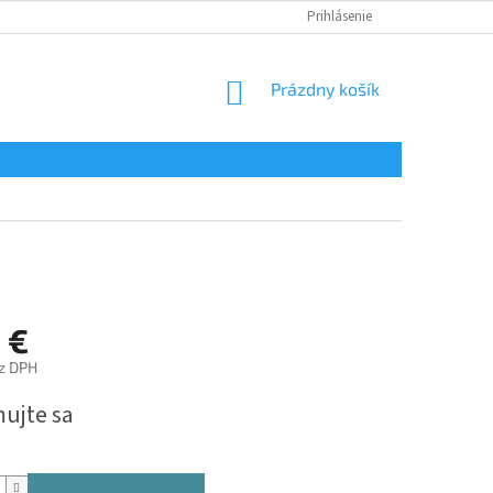
Prihlásenie
NÁKUPNÝ
Prázdny košík
KOŠÍK
 €
ez DPH
ová
mujte sa