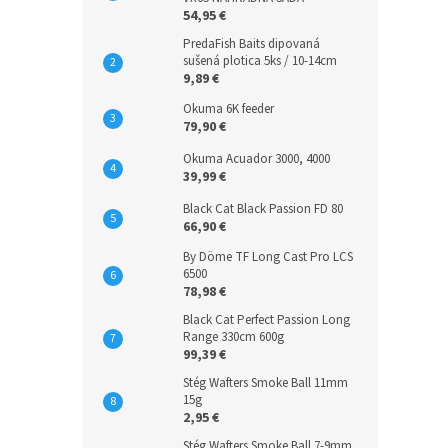
54,95 €
PredaFish Baits dipovaná
sušená plotica 5ks / 10-14cm
9,89 €
Okuma 6K feeder
79,90 €
Okuma Acuador 3000, 4000
39,99 €
Black Cat Black Passion FD 80
66,90 €
By Döme TF Long Cast Pro LCS
6500
78,98 €
Black Cat Perfect Passion Long
Range 330cm 600g
99,39 €
Stég Wafters Smoke Ball 11mm
15g
2,95 €
Stég Wafters Smoke Ball 7-9mm