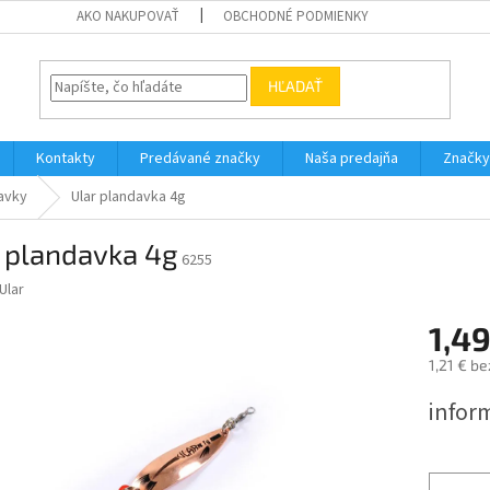
AKO NAKUPOVAŤ
OBCHODNÉ PODMIENKY
HĽADAŤ
Kontakty
Predávané značky
Naša predajňa
Značky
avky
Ular plandavka 4g
r plandavka 4g
6255
Ular
1,49
1,21 € b
Jednotk
infor
cena: