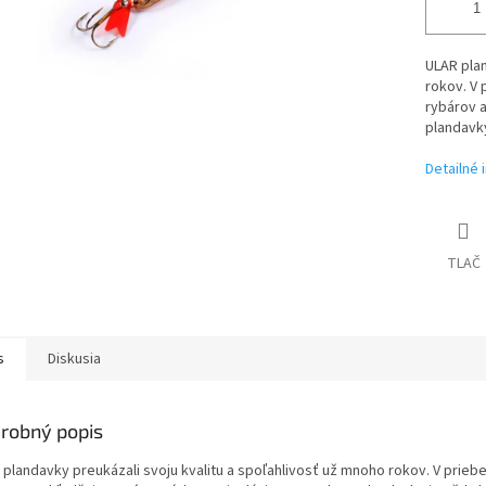
ULAR plan
rokov. V 
rybárov 
plandav
Detailné 
TLAČ
s
Diskusia
robný popis
 plandavky preukázali svoju kvalitu a spoľahlivosť už mnoho rokov. V prieb