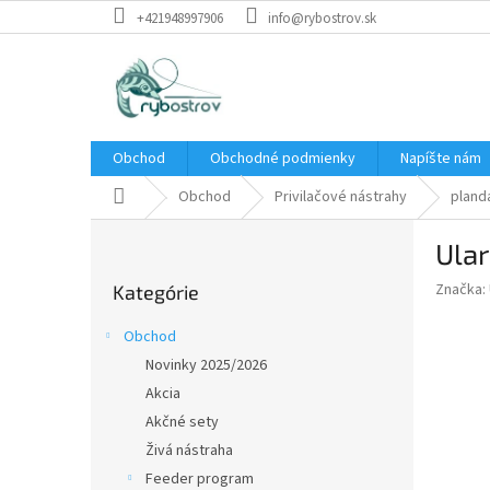
Prejsť
+421948997906
info@rybostrov.sk
na
obsah
Obchod
Obchodné podmienky
Napíšte nám
Domov
Obchod
Privilačové nástrahy
pland
B
Ula
o
Preskočiť
č
Značka:
Kategórie
kategórie
n
ý
Obchod
p
Novinky 2025/2026
a
Akcia
n
e
Akčné sety
l
Živá nástraha
Feeder program