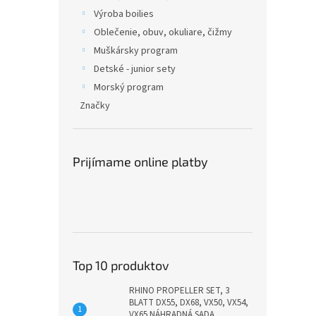
Výroba boilies
Oblečenie, obuv, okuliare, čižmy
Muškársky program
Detské - junior sety
Morský program
Značky
Prijímame online platby
Top 10 produktov
RHINO PROPELLER SET, 3
BLATT DX55, DX68, VX50, VX54,
VX65 NÁHRADNÁ SADA