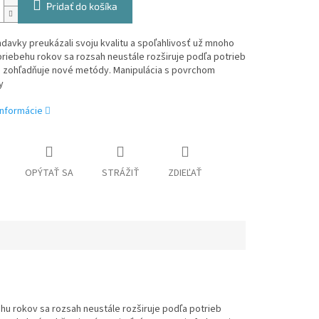
Pridať do košíka
davky preukázali svoju kvalitu a spoľahlivosť už mnoho
priebehu rokov sa rozsah neustále rozširuje podľa potrieb
a zohľadňuje nové metódy. Manipulácia s povrchom
ky
informácie
OPÝTAŤ SA
STRÁŽIŤ
ZDIEĽAŤ
ehu rokov sa rozsah neustále rozširuje podľa potrieb