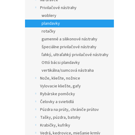
Na dravce
Privilačové nástrahy
woblery
plandavky
rotačky
gumenné a silikonové nástrahy
špeciálne privilačové nástrahy
ľahký, ultraľahký privilačové nástrahy
Ottó bácsi plandavky
vertikálna/sumcová nástraha
Nože, kliešte, nožnice
Vylovacie kliešte, gafy
Rybárske pomôcky
Čelovky a svietidlá
Púzdra na prúty, chrániče prútov
Tašky, púzdra, batohy
Krabičky, kufríky
Vedrá, kedrovice, miešanie krmív