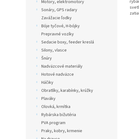
rybá
Motory, elektromotory
svet
Sonáry, GPS radary
zatia
Zavážacie ľodky
Bóje tyčové, H-bójky
Prepravné vozíky
Sedacie boxy, feeder kreslá
Silony, vlasce
Šnúry
Nadväzcové materiály
Hotové nadväzce
Háčiky
Obratlíky, karabínky, krúžky
Plaváky
Olovká, krmítka
Rybárska bižutéria
PVA program
Praky, kobry, krmenie