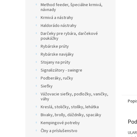
Method feeder, špeciálne krmivá,
návnady
Krmivá a nástrahy
Haldorádo nástrahy
Darčeky pre rybára, darčekové
poukážky
Rybárske prúty
Rybárske navijáky
Stojany na prúty
Signalizátory - swingre
Podberáky, ručky
Sieťky
Vážovacie sieťky, podložky, vaničky,
váhy
Popi
Kreslá, stoličky, stolíky, lehátka
Bivaky, brolly, dáždníky, spacáky
Pod
Kempingové potreby
Člny a príslušenstvo
ULAR