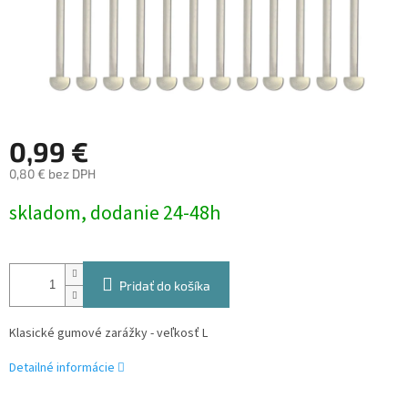
0,99 €
0,80 € bez DPH
Jednotková
skladom, dodanie 24-48h
cena:
Pridať do košíka
Klasické gumové zarážky - veľkosť L
Detailné informácie