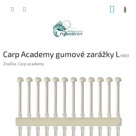
Prejsť
NÁKUP
na
obsah
KOŠÍK
Carp Academy gumové zarážky L
6453
Značka:
Carp academy