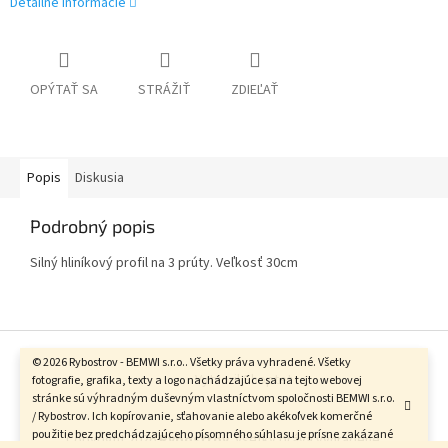
Detailné informácie
OPÝTAŤ SA
STRÁŽIŤ
ZDIEĽAŤ
Popis
Diskusia
Podrobný popis
Silný hliníkový profil na 3 prúty. Veľkosť 30cm
Z
á
© 2026 Rybostrov - BEMWI s.r.o.. Všetky práva vyhradené. Všetky
Vytvoril Shoptet
p
fotografie, grafika, texty a logo nachádzajúce sa na tejto webovej
stránke sú výhradným duševným vlastníctvom spoločnosti BEMWI s.r.o.
ä
/ Rybostrov. Ich kopírovanie, sťahovanie alebo akékoľvek komerčné
t
použitie bez predchádzajúceho písomného súhlasu je prísne zakázané
Copyright 2026
Rybostrov
. Všetky práva vyhradené.