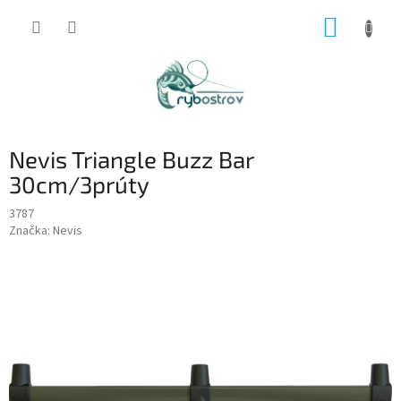
Prejsť
NÁKUP
na
obsah
KOŠÍK
Nevis Triangle Buzz Bar
30cm/3prúty
3787
Značka:
Nevis