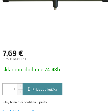
7,69 €
6,25 € bez DPH
Jednotková
skladom, dodanie 24-48h
cena:
Pridať do košíka
Silný hliníkový profil na 3 prúty.