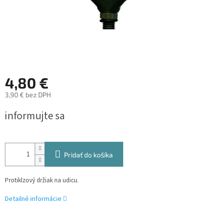
4,80 €
3,90 € bez DPH
Jednotková
informujte sa
cena:
Pridať do košíka
Protiklzový držiak na udicu.
Detailné informácie