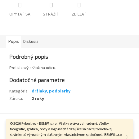
OPÝTAŤ SA
STRÁŽIŤ
ZDIEĽAŤ
Popis
Diskusia
Podrobný popis
Protiklzový držiak na udicu.
Dodatočné parametre
Kategória
:
držiaky, podpierky
Záruka
:
2 roky
Z
á
© 2026 Rybostrov - BEMWI s.r.o.. Všetky práva vyhradené. Všetky
Vytvoril Shoptet
p
fotografie, grafika, texty a logo nachádzajúce sa na tejto webovej
stránke sú výhradným duševným vlastníctvom spoločnosti BEMWI s.r.o.
ä