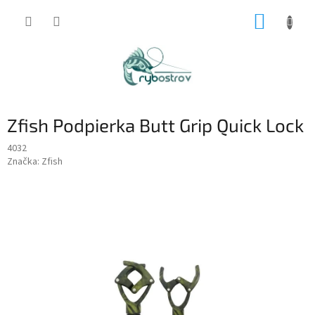
Prejsť
NÁKUP
na
obsah
KOŠÍK
Zfish Podpierka Butt Grip Quick Lock
4032
Značka:
Zfish