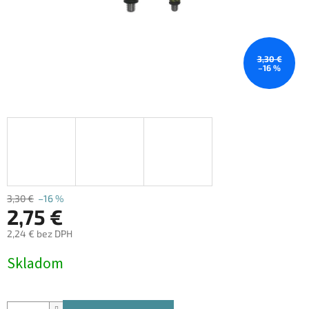
3,30 €
–16 %
3,30 €
–16 %
2,75 €
2,24 € bez DPH
Jednotková
Skladom
cena: