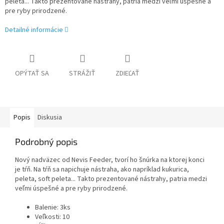
peleta... Takto prezentované nástrahy, patria medzi veľmi úspešné a
pre ryby prirodzené.
Detailné informácie
OPÝTAŤ SA
STRÁŽIŤ
ZDIEĽAŤ
Popis
Diskusia
Podrobný popis
Nový nadväzec od Nevis Feeder, tvorí ho šnúrka na ktorej konci
je tŕň. Na tŕň sa napichuje nástraha, ako napríklad kukurica,
peleta, soft peleta... Takto prezentované nástrahy, patria medzi
veľmi úspešné a pre ryby prirodzené.
Balenie: 3ks
Veľkosti: 10