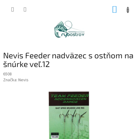
Prejsť
NÁKUP
na
obsah
KOŠÍK
Nevis Feeder nadväzec s ostňom na
šnúrke veľ.12
6508
Značka:
Nevis