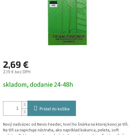
2,69 €
2,19 € bez DPH
Jednotková
skladom, dodanie 24-48h
cena:
Pridať do košíka
Nový nadväzec od Nevis Feeder, tvorí ho šnúrka na ktorej konci je tŕň.
Na tŕň sa napichuje nástraha, ako napríklad kukurica, peleta, soft