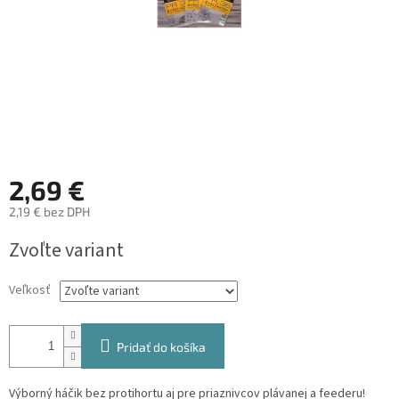
2,69 €
2,19 € bez DPH
Jednotková
Zvoľte variant
cena:
Veľkosť
Pridať do košíka
Výborný háčik bez protihortu aj pre priaznivcov plávanej a feederu!