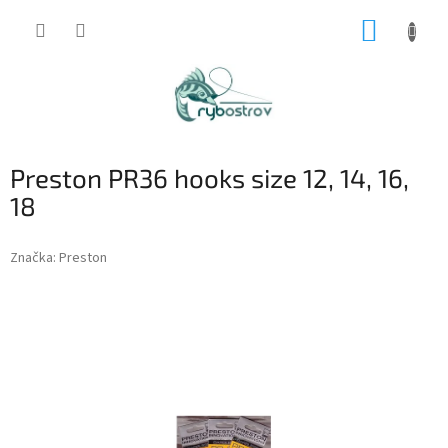
Prejsť
NÁKUP
na
obsah
KOŠÍK
Preston PR36 hooks size 12, 14, 16,
18
Značka:
Preston