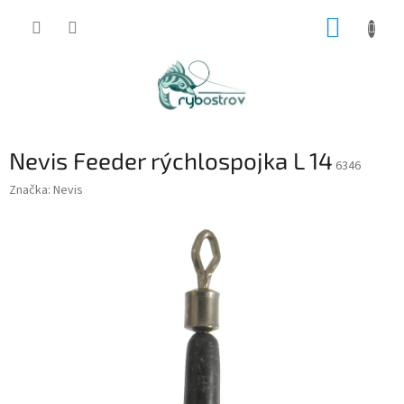
Prejsť
NÁKUP
na
obsah
KOŠÍK
Nevis Feeder rýchlospojka L 14
6346
Značka:
Nevis