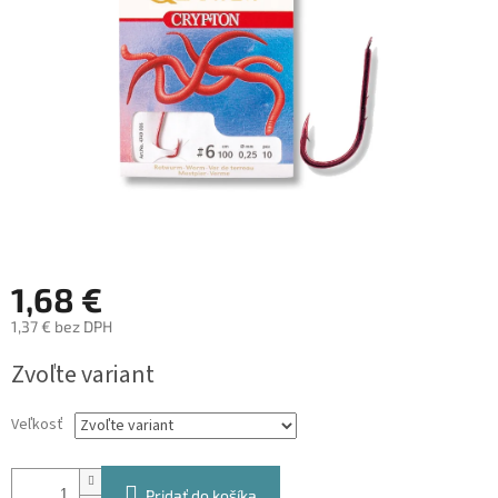
1,68 €
1,37 € bez DPH
Jednotková
Zvoľte variant
cena:
Veľkosť
Pridať do košíka