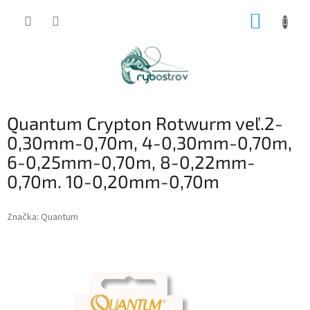
Prejsť
NÁKUP
na
obsah
KOŠÍK
Quantum Crypton Rotwurm veľ.2-
0,30mm-0,70m, 4-0,30mm-0,70m,
6-0,25mm-0,70m, 8-0,22mm-
0,70m. 10-0,20mm-0,70m
Značka:
Quantum