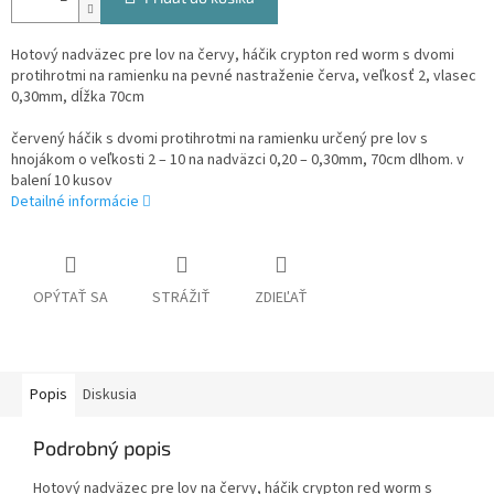
Hotový nadväzec pre lov na červy, háčik crypton red worm s dvomi
protihrotmi na ramienku na pevné nastraženie červa, veľkosť 2, vlasec
0,30mm, dĺžka 70cm
červený háčik s dvomi protihrotmi na ramienku určený pre lov s
hnojákom o veľkosti 2 – 10 na nadväzci 0,20 – 0,30mm, 70cm dlhom. v
balení 10 kusov
Detailné informácie
OPÝTAŤ SA
STRÁŽIŤ
ZDIEĽAŤ
Popis
Diskusia
Podrobný popis
Hotový nadväzec pre lov na červy, háčik crypton red worm s