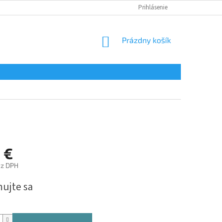
Prihlásenie
NÁKUPNÝ
Prázdny košík
KOŠÍK
 €
ez DPH
ová
mujte sa