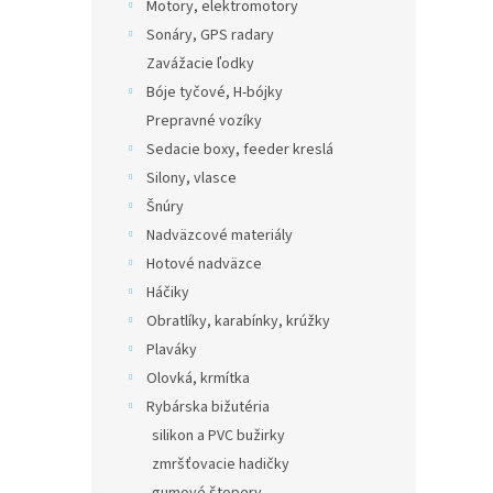
Motory, elektromotory
Sonáry, GPS radary
Zavážacie ľodky
Bóje tyčové, H-bójky
Prepravné vozíky
Sedacie boxy, feeder kreslá
Silony, vlasce
Šnúry
Nadväzcové materiály
Hotové nadväzce
Háčiky
Obratlíky, karabínky, krúžky
Plaváky
Olovká, krmítka
Rybárska bižutéria
silikon a PVC bužirky
zmršťovacie hadičky