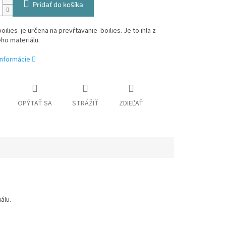
Pridať do košíka
boilies je určena na prevŕtavanie boilies. Je to ihla z
ho materiálu.
informácie
OPÝTAŤ SA
STRÁŽIŤ
ZDIEĽAŤ
álu.