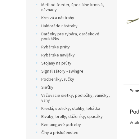
Method feeder, špeciálne krmivá,
návnady
Krmivá a nástrahy
Haldorádo nástrahy
Darčeky pre rybára, darčekové
poukážky
Rybárske prúty
Rybárske navijáky
Stojany na prúty
Signalizátory - swingre
Podberáky, ručky
Sieťky
Popi
Vážovacie sieťky, podložky, vaničky,
váhy
Kreslá, stoličky, stolíky, lehátka
Pod
Bivaky, brolly, dáždníky, spacáky
Vrták
Kempingové potreby
Člny a príslušenstvo