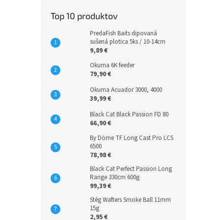
Top 10 produktov
PredaFish Baits dipovaná
sušená plotica 5ks / 10-14cm
9,89 €
Okuma 6K feeder
79,90 €
Okuma Acuador 3000, 4000
39,99 €
Black Cat Black Passion FD 80
66,90 €
By Döme TF Long Cast Pro LCS
6500
78,98 €
Black Cat Perfect Passion Long
Range 330cm 600g
99,39 €
Stég Wafters Smoke Ball 11mm
15g
2,95 €