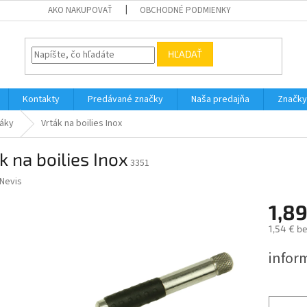
AKO NAKUPOVAŤ
OBCHODNÉ PODMIENKY
HĽADAŤ
Kontakty
Predávané značky
Naša predajňa
Značky
táky
Vrták na boilies Inox
k na boilies Inox
3351
Nevis
1,89
1,54 € b
Jednotk
infor
cena: