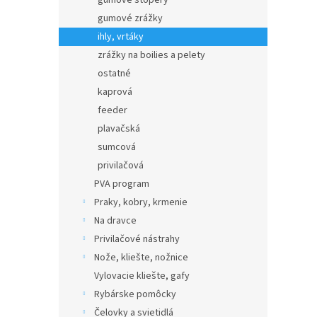
gumové štopery
gumové zrážky
ihly, vrtáky
zrážky na boilies a pelety
ostatné
kaprová
feeder
plavačská
sumcová
privilačová
PVA program
Praky, kobry, krmenie
Na dravce
Privilačové nástrahy
Nože, kliešte, nožnice
Vylovacie kliešte, gafy
Rybárske pomôcky
Čelovky a svietidlá