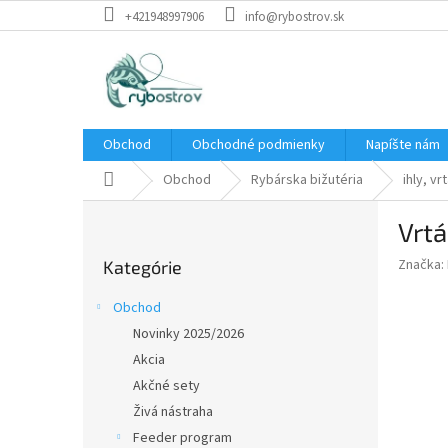
Prejsť
+421948997906
info@rybostrov.sk
na
obsah
Obchod
Obchodné podmienky
Napíšte nám
Domov
Obchod
Rybárska bižutéria
ihly, vr
B
Vrtá
o
Preskočiť
č
Značka:
Kategórie
kategórie
n
ý
Obchod
p
Novinky 2025/2026
a
Akcia
n
e
Akčné sety
l
Živá nástraha
Feeder program