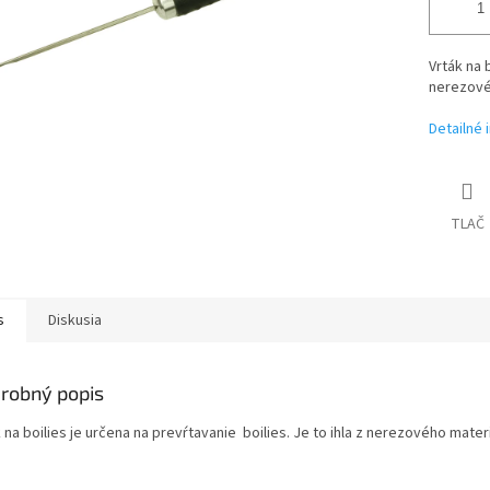
Vrták na 
nerezové
Detailné 
TLAČ
s
Diskusia
robný popis
 na boilies je určena na prevŕtavanie boilies. Je to ihla z nerezového materi