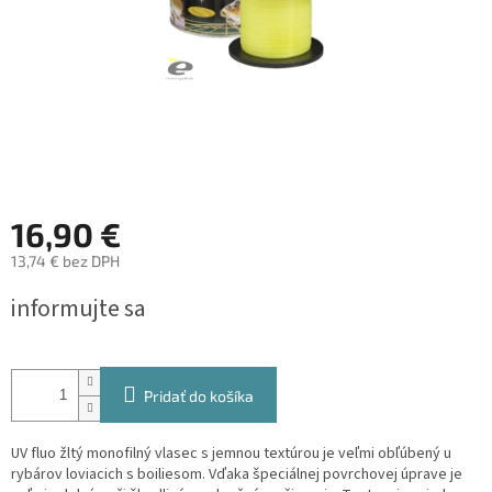
16,90 €
13,74 € bez DPH
Jednotková
informujte sa
cena:
Pridať do košíka
UV fluo žltý monofilný vlasec s jemnou textúrou je veľmi obľúbený u
rybárov loviacich s boiliesom. Vďaka špeciálnej povrchovej úprave je