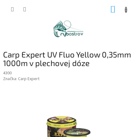
Prejsť
NÁKUP
na
obsah
KOŠÍK
Carp Expert UV Fluo Yellow 0,35mm
1000m v plechovej dóze
4300
Značka:
Carp Expert