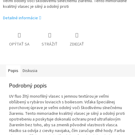
veľmi odolný voči škodlivému slnečnému žiareniu. Tento mimoriadne
kvalitný vlasec je silný a odolný proti
Detailné informácie
OPÝTAŤ SA
STRÁŽIŤ
ZDIEĽAŤ
Popis
Diskusia
Podrobný popis
UV fluo žltý monofilný vlasec s jemnou textúrou je veľmi
obľúbený u rybárov loviacich s boiliesom. Vďaka špeciálnej
povrchovej úprave je veľmi odolný voči škodlivému slnečnému
žiareniu. Tento mimoriadne kvalitný vlasec je silný a odolný proti
opotrebeniu a poskytuje dokonalú ochranu pred ultrafialovým
žiarením bez toho, aby sa zmenili pôvodné vlastnosti vlasca.
Hladko sa odvíja z cievky navijaka, čím zaručuje dlhé hody. Farba