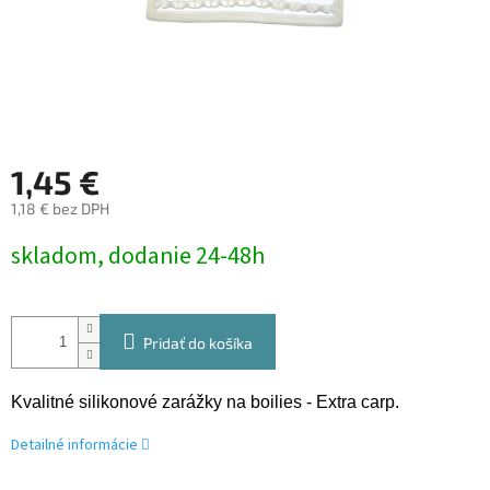
1,45 €
1,18 € bez DPH
Jednotková
skladom, dodanie 24-48h
cena:
Pridať do košíka
Kvalitné silikonové zarážky na boilies - Extra carp.
Detailné informácie