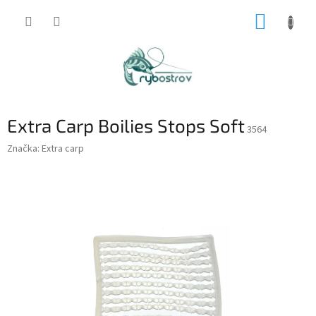
Prejsť
NÁKUP
na
obsah
KOŠÍK
Extra Carp Boilies Stops Soft
3564
Značka:
Extra carp