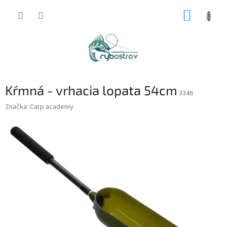
Prejsť
NÁKUP
na
obsah
KOŠÍK
Kŕmná - vrhacia lopata 54cm
3346
Značka:
Carp academy