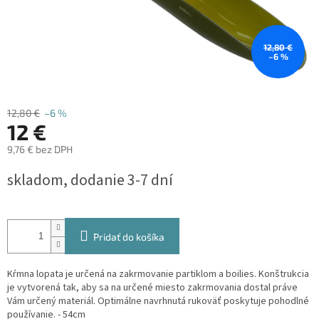
12,80 €
–6 %
12,80 €
–6 %
12 €
9,76 € bez DPH
Jednotková
skladom, dodanie 3-7 dní
cena:
Pridať do košíka
Kŕmna lopata je určená na zakrmovanie partiklom a boilies. Konštrukcia
je vytvorená tak, aby sa na určené miesto zakrmovania dostal práve
Vám určený materiál. Optimálne navrhnutá rukoväť poskytuje pohodlné
používanie. - 54cm