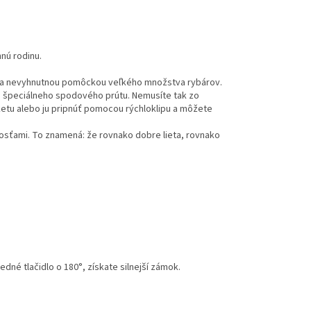
nnú rodinu.
om a nevyhnutnou pomôckou veľkého množstva rybárov.
sti špeciálneho spodového prútu. Nemusíte tak zo
aketu alebo ju pripnúť pomocou rýchloklipu a môžete
osťami. To znamená: že rovnako dobre lieta, rovnako
né tlačidlo o 180°, získate silnejší zámok.