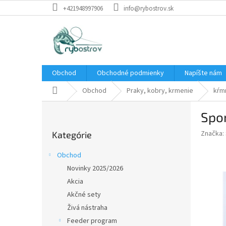
Prejsť
+421948997906
info@rybostrov.sk
na
obsah
Obchod
Obchodné podmienky
Napíšte nám
Domov
Obchod
Praky, kobry, krmenie
kŕm
B
Spom
o
Preskočiť
č
Značka:
Kategórie
kategórie
n
ý
Obchod
p
Novinky 2025/2026
a
Akcia
n
e
Akčné sety
l
Živá nástraha
Feeder program