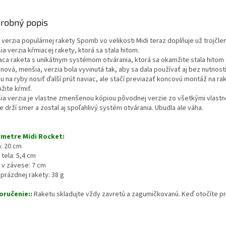
robný popis
verzia populárnej rakety Spomb vo velikosti Midi teraz doplňuje už trojčle
a verzia kŕmiacej rakety, ktorá sa stala hitom.
aca raketa s unikátnym systémom otvárania, ktorá sa okamžite stala hit
 nová, menšia, verzia bola vyvinutá tak, aby sa dala používať aj bez nutno
u na ryby nosiť ďalší prút naviac, ale stačí previazať koncovú montáž na r
žite kŕmiť.
ia verzia je vlastne zmenšenou kópiou pôvodnej verzie zo všetkými vlastn
 drží smer a zostal aj spoľahlivý systém otvárania. Ubudla ale váha.
metre Midi Rocket:
a: 20 cm
 tela: 5,4 cm
a v závese: 7 cm
 prázdnej rakety: 38 g
ručenie::
Raketu skladujte vždy zavretú a zagumičkovanú. Keď otočíte pred