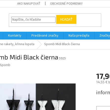
AKO NAKUPOVAŤ
OBCHODNÉ PODMIENKY
HĽADAŤ
Kontakty
Predávané značky
Naša predajňa
Značky
ne rakety, kŕmna lopata
Spomb Midi Black čierna
b Midi Black čierna
5925
Spomb
17,9
14,55 € 
Jednotk
infor
cena: