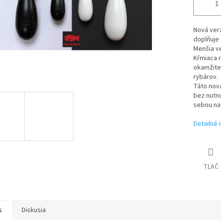
Nová verz
doplňuje 
Menšia ve
Kŕmiaca 
okamžite
rybárov.
Táto nová
bez nutn
sebou na 
Detailné 
TLAČ
s
Diskusia