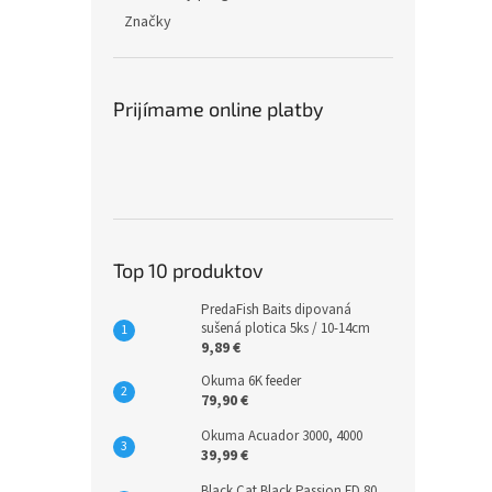
Značky
Prijímame online platby
Top 10 produktov
PredaFish Baits dipovaná
sušená plotica 5ks / 10-14cm
9,89 €
Okuma 6K feeder
79,90 €
Okuma Acuador 3000, 4000
39,99 €
Black Cat Black Passion FD 80