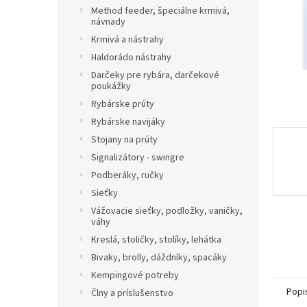
Method feeder, špeciálne krmivá,
návnady
Krmivá a nástrahy
Haldorádo nástrahy
Darčeky pre rybára, darčekové
poukážky
Rybárske prúty
Rybárske navijáky
Stojany na prúty
Signalizátory - swingre
Podberáky, ručky
Sieťky
Vážovacie sieťky, podložky, vaničky,
váhy
Kreslá, stoličky, stolíky, lehátka
Bivaky, brolly, dáždníky, spacáky
Kempingové potreby
Popi
Člny a príslušenstvo