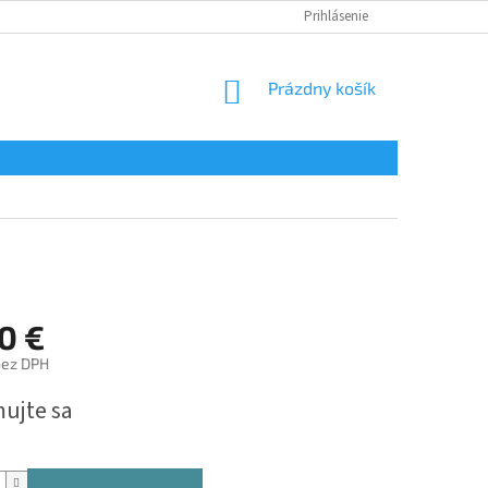
Prihlásenie
NÁKUPNÝ
Prázdny košík
KOŠÍK
0 €
bez DPH
ová
mujte sa