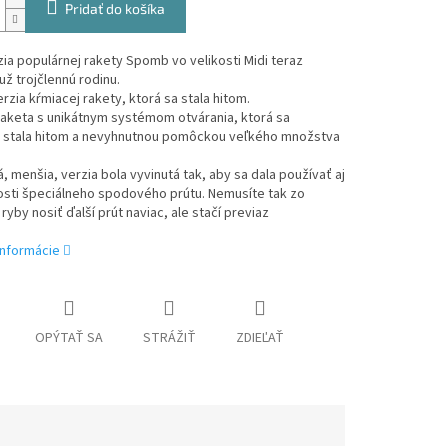
Pridať do košíka
ia populárnej rakety Spomb vo velikosti Midi teraz
už trojčlennú rodinu.
rzia kŕmiacej rakety, ktorá sa stala hitom.
raketa s unikátnym systémom otvárania, ktorá sa
 stala hitom a nevyhnutnou pomôckou veľkého množstva
, menšia, verzia bola vyvinutá tak, aby sa dala používať aj
osti špeciálneho spodového prútu. Nemusíte tak zo
ryby nosiť ďalší prút naviac, ale stačí previaz
informácie
OPÝTAŤ SA
STRÁŽIŤ
ZDIEĽAŤ