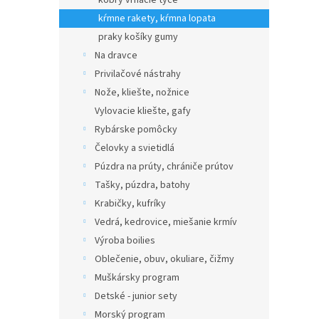
kobry vrhacie tyče
kŕmne rakety, kŕmna lopata
praky košíky gumy
Na dravce
Privilačové nástrahy
Nože, kliešte, nožnice
Vylovacie kliešte, gafy
Rybárske pomôcky
Čelovky a svietidlá
Púzdra na prúty, chrániče prútov
Tašky, púzdra, batohy
Krabičky, kufríky
Vedrá, kedrovice, miešanie krmív
Výroba boilies
Oblečenie, obuv, okuliare, čižmy
Muškársky program
Detské - junior sety
Morský program