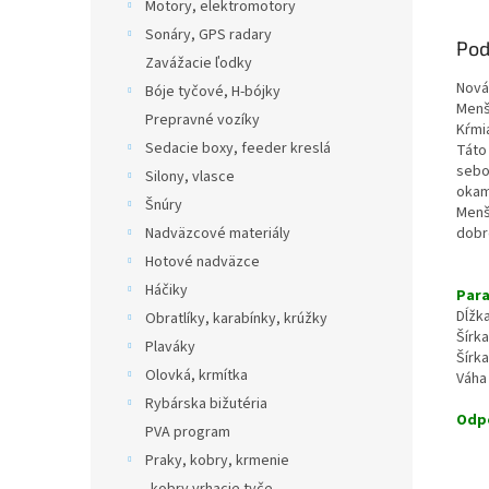
Motory, elektromotory
Sonáry, GPS radary
Pod
Zavážacie ľodky
Nová 
Bóje tyčové, H-bójky
Menši
Prepravné vozíky
Kŕmi
Sedacie boxy, feeder kreslá
Táto
sebo
Silony, vlasce
okam
Šnúry
Menš
Nadväzcové materiály
dobre
Hotové nadväzce
Háčiky
Para
Dĺžk
Obratlíky, karabínky, krúžky
Šírka
Plaváky
Šírk
Olovká, krmítka
Váha
Rybárska bižutéria
Odpo
PVA program
Praky, kobry, krmenie