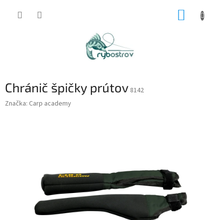
Prejsť
NÁKUP
na
obsah
KOŠÍK
Chránič špičky prútov
8142
Značka:
Carp academy