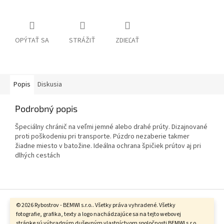
OPÝTAŤ SA
STRÁŽIŤ
ZDIEĽAŤ
Popis
Diskusia
Podrobný popis
Špeciálny chránič na veľmi jemné alebo drahé prúty. Dizajnované
proti poškodeniu pri transporte. Púzdro nezaberie takmer
žiadne miesto v batožine. Ideálna ochrana špičiek prútov aj pri
dlhých cestách
Z
á
© 2026 Rybostrov - BEMWI s.r.o.. Všetky práva vyhradené. Všetky
Vytvoril Shoptet
p
fotografie, grafika, texty a logo nachádzajúce sa na tejto webovej
stránke sú výhradným duševným vlastníctvom spoločnosti BEMWI s.r.o.