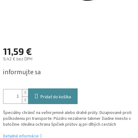
11,59 €
9,42 € bez DPH
Jednotková
informujte sa
cena:
Pridať do košíka
Špeciálny chránič na veľmi jemné alebo drahé prúty. Dizajnované proti
poškodeniu pri transporte. Púzdro nezaberie takmer žiadne miesto v
batožine. Ideálna ochrana špičiek prútov aj pri dlhých cestách
Detailné informácie