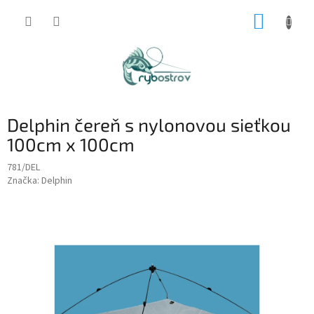
Prejsť
NÁKUP
na
obsah
KOŠÍK
Delphin čereň s nylonovou sieťkou
100cm x 100cm
781/DEL
Značka:
Delphin