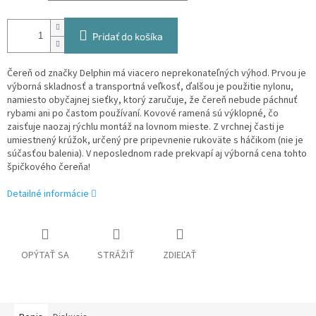
Pridať do košíka
Čereň od značky Delphin má viacero neprekonateľných výhod. Prvou je
výborná skladnosť a transportná veľkosť, ďalšou je použitie nylonu,
namiesto obyčajnej sieťky, ktorý zaručuje, že čereň nebude páchnuť
rybami ani po častom používaní. Kovové ramená sú výklopné, čo
zaisťuje naozaj rýchlu montáž na lovnom mieste. Z vrchnej časti je
umiestnený krúžok, určený pre pripevnenie rukoväte s háčikom (nie je
súčasťou balenia). V neposlednom rade prekvapí aj výborná cena tohto
špičkového čereňa!
Detailné informácie
OPÝTAŤ SA
STRÁŽIŤ
ZDIEĽAŤ