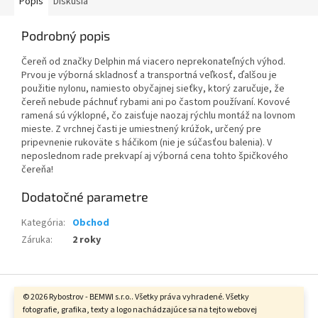
Popis
Diskusia
Podrobný popis
Čereň od značky Delphin má viacero neprekonateľných výhod.
Prvou je výborná skladnosť a transportná veľkosť, ďalšou je
použitie nylonu, namiesto obyčajnej sieťky, ktorý zaručuje, že
čereň nebude páchnuť rybami ani po častom používaní. Kovové
ramená sú výklopné, čo zaisťuje naozaj rýchlu montáž na lovnom
mieste. Z vrchnej časti je umiestnený krúžok, určený pre
pripevnenie rukoväte s háčikom (nie je súčasťou balenia). V
neposlednom rade prekvapí aj výborná cena tohto špičkového
čereňa!
Dodatočné parametre
Kategória
:
Obchod
Záruka
:
2 roky
Z
á
© 2026 Rybostrov - BEMWI s.r.o.. Všetky práva vyhradené. Všetky
Vytvoril Shoptet
p
fotografie, grafika, texty a logo nachádzajúce sa na tejto webovej