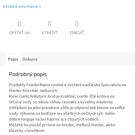
Detailné informácie
OPÝTAŤ SA
STRÁŽIŤ
ZDIEĽAŤ
Popis
Diskusia
Podrobný popis
Produkty FeederMania vyvinul a zostavil maďarský špecialista na
feeder Krisztián Jankovich.
River Garlic N-Butyric Acid je kvalitné, svetlo žlté krmivo na
tečúce vody so silnou vôňou cesnaku a kyseliny maslovej.
Vzhľadom na jeho prenikavú vôňu je odporúčané hlavne na veľké
vody.
Výborne sa hodí pre lov všetkých riečnych rýb.
Veľmi
dobre funguje na lov kaprov aj v stojatých vodách.
Môžete ho použiť pri love na feeder, method feeder, alebo
klasicky s krmítkom.