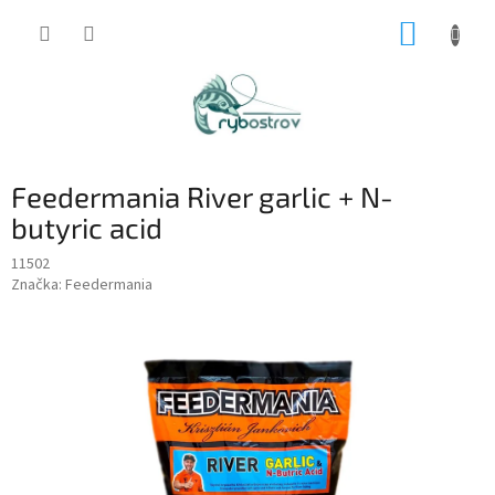
Prejsť
NÁKUP
na
obsah
KOŠÍK
Feedermania River garlic + N-
butyric acid
11502
Značka:
Feedermania