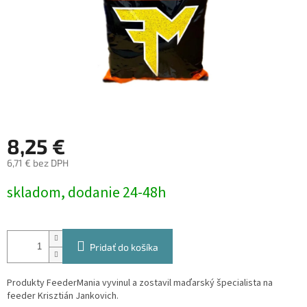
8,25 €
6,71 € bez DPH
Jednotková
skladom, dodanie 24-48h
cena:
Pridať do košíka
Produkty FeederMania vyvinul a zostavil maďarský špecialista na
feeder Krisztián Jankovich.