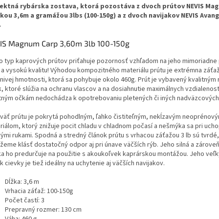
ektná rybárska zostava, ktorá pozostáva z dvoch prútov NEVIS Ma
žkou 3,6m a gramážou 3lbs (100-150g) a z dvoch navijakov NEVIS Avan
O
.
IS Magnum Carp 3,60m 3lb 100-150g
o typ kaprových prútov priťahuje pozornosť vzhľadom na jeho mimoriadne p
 a vysokú kvalitu! Výhodou kompozitného materiálu prútu je extrémna záťaž 
znivej hmotnosti, ktorá sa pohybuje okolo 460g. Prút je vybavený kvalitným
k, ktoré slúžia na ochranu vlascov a na dosiahnutie maximálnych vzdialenost
itným očkám nedochádza k opotrebovaniu pletených či iných nadväzcových 
väť prútu je pokrytá pohodlným, ľahko čistiteľným, nekĺzavým neoprénov
riálom, ktorý znižuje pocit chladu v chladnom počasí a nešmýka sa pri uch
ými rukami. Spodná a stredný článok prútu s vrhacou záťažou 3 lb sú tvrdé
žeme klásť dostatočný odpor aj pri únave väčších rýb. Jeho silná a zároveň 
ka ho predurčuje na použitie s akoukoľvek kaprárskou montážou. Jeho veľký
k cievky je tiež ideálny na uchytenie aj väčších navijakov.
Dĺžka: 3,6 m
Vrhacia záťaž: 100-150g
Počet častí: 3
Prepravný rozmer: 130 cm
Váha: 460 g