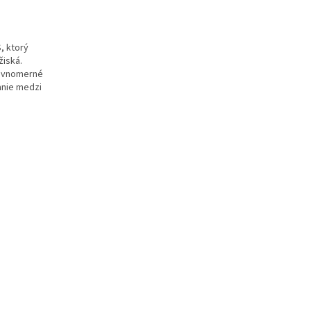
, ktorý
žiská.
rovnomerné
anie medzi