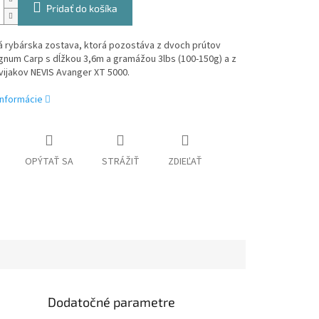
Pridať do košíka
á rybárska zostava, ktorá pozostáva z dvoch prútov
num Carp s dĺžkou 3,6m a gramážou 3lbs (100-150g) a z
ijakov NEVIS Avanger XT 5000.
informácie
OPÝTAŤ SA
STRÁŽIŤ
ZDIEĽAŤ
Dodatočné parametre