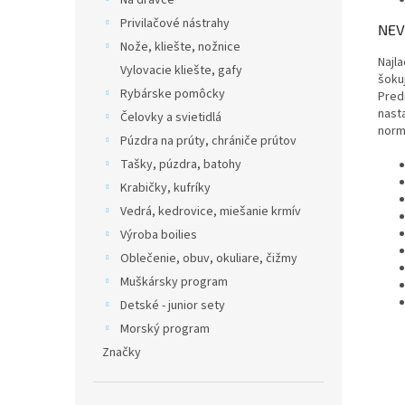
Na dravce
Privilačové nástrahy
NEV
Nože, kliešte, nožnice
Najl
Vylovacie kliešte, gafy
šokuj
Rybárske pomôcky
Pred
nast
Čelovky a svietidlá
norm
Púzdra na prúty, chrániče prútov
Tašky, púzdra, batohy
Krabičky, kufríky
Vedrá, kedrovice, miešanie krmív
Výroba boilies
Oblečenie, obuv, okuliare, čižmy
Muškársky program
Detské - junior sety
Morský program
Značky