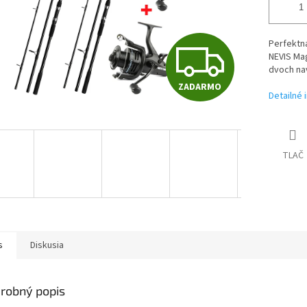
Z
Perfektn
NEVIS Mag
dvoch nav
ZADARMO
A
Detailné 
D
TLAČ
A
R
s
Diskusia
M
robný popis