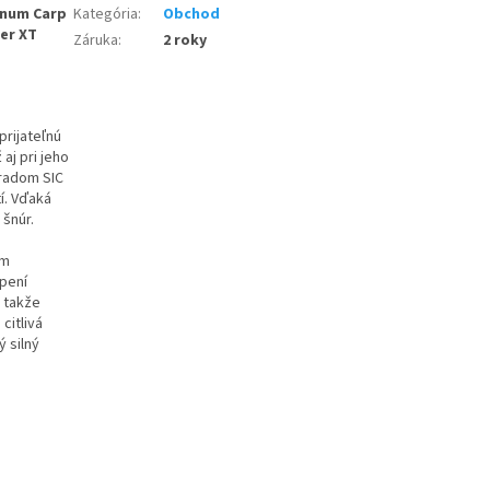
gnum Carp
Kategória
:
Obchod
ger XT
Záruka
:
2 roky
rijateľnú
aj pri jeho
 radom SIC
í. Vďaká
šnúr.
ým
opení
, takže
citlivá
 silný