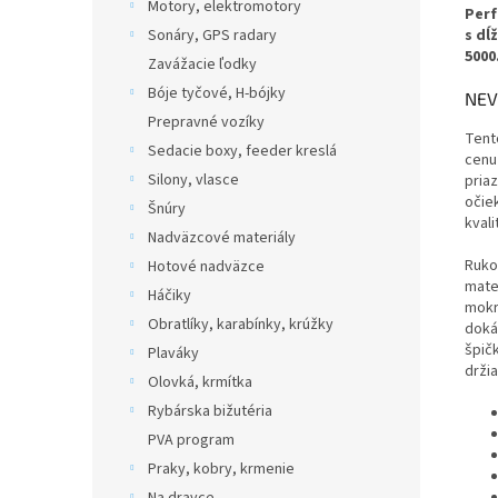
Motory, elektromotory
Perf
s dĺ
Sonáry, GPS radary
5000
Zavážacie ľodky
Bóje tyčové, H-bójky
NEV
Prepravné vozíky
Tent
Sedacie boxy, feeder kreslá
cenu
Silony, vlasce
pria
očie
Šnúry
kval
Nadväzcové materiály
Ruko
Hotové nadväzce
mate
Háčiky
mokr
Obratlíky, karabínky, krúžky
doká
špič
Plaváky
držia
Olovká, krmítka
Rybárska bižutéria
PVA program
Praky, kobry, krmenie