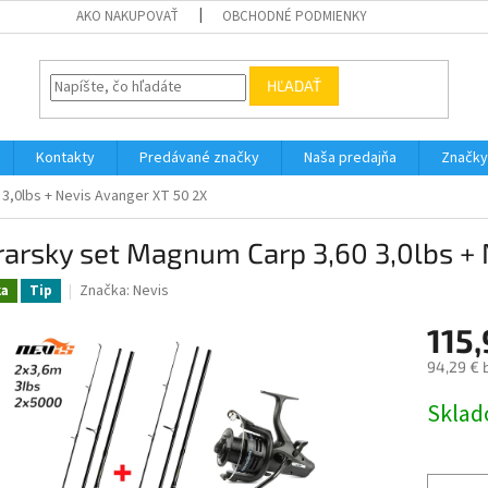
AKO NAKUPOVAŤ
OBCHODNÉ PODMIENKY
HĽADAŤ
Kontakty
Predávané značky
Naša predajňa
Značky
3,0lbs + Nevis Avanger XT 50 2X
arsky set Magnum Carp 3,60 3,0lbs + 
Značka:
Nevis
ka
Tip
115,
94,29 € 
Jednotk
Skla
cena: