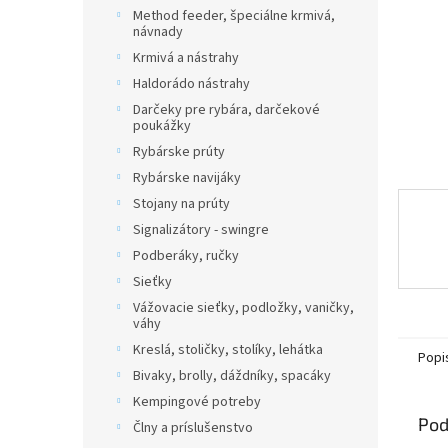
Method feeder, špeciálne krmivá,
návnady
Krmivá a nástrahy
Haldorádo nástrahy
Darčeky pre rybára, darčekové
poukážky
Rybárske prúty
Rybárske navijáky
Stojany na prúty
Signalizátory - swingre
Podberáky, ručky
Sieťky
Vážovacie sieťky, podložky, vaničky,
váhy
Kreslá, stoličky, stolíky, lehátka
Popi
Bivaky, brolly, dáždníky, spacáky
Kempingové potreby
Pod
Člny a príslušenstvo