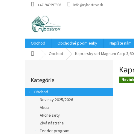
Prejsť
+421948997906
info@rybostrov.sk
na
obsah
Obchod
Obchodné podmienky
Napíšte nám
Domov
Obchod
Kaprarsky set Magnum Carp 3,60 
B
Kapr
o
Preskočiť
č
Kategórie
kategórie
Novin
n
ý
Obchod
p
Novinky 2025/2026
a
Akcia
n
e
Akčné sety
l
Živá nástraha
Feeder program