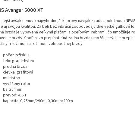
IS Avanger 5000 XT
acnejší avšak cenovo najvýhodnejší kaprový navijak z radu spoločnosti NEVIS
e aj svojou kvalitou. Za beh bez vibrácií zodpovedajú dve veľké guľkové lo
ná brzda je vybavená veľkými plsťami a oceľovými rebrami, čo umožňuje 
avenie brzdy. Spoľahlivo prepínateľná zadná brzda umožňuje rýchle prepín
álnym režimom a režimom voľnobežnej brzdy
počet ložísk: 2
telo: grafit+hybrid
predná brzda
cievka: grafitová
multistop
vyvážený rotor
baitrunner
prevod: 4,6:1
kapacita: 0,25mm/290m, 0,30mm/200m