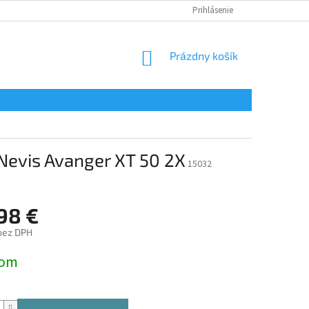
Prihlásenie
NÁKUPNÝ
Prázdny košík
KOŠÍK
Nevis Avanger XT 50 2X
15032
98 €
bez DPH
ová
dom