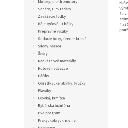
Motory, elektromotory
Naše
výro
Sonáry, GPS radary
že v
Zavážacie ľodky
arómu
Bóje tyčové, H-bójky
4 až 
použí
Prepravné vozíky
Sedacie boxy, feeder kreslá
Silony, vlasce
Šnúry
Nadväzcové materiály
Hotové nadväzce
Háčiky
Obratlíky, karabínky, krúžky
Plaváky
Olovká, krmítka
Rybárska bižutéria
PVA program
Praky, kobry, krmenie