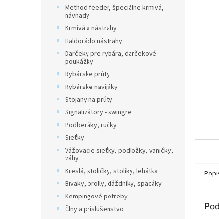
Method feeder, špeciálne krmivá,
návnady
Krmivá a nástrahy
Haldorádo nástrahy
Darčeky pre rybára, darčekové
poukážky
Rybárske prúty
Rybárske navijáky
Stojany na prúty
Signalizátory - swingre
Podberáky, ručky
Sieťky
Vážovacie sieťky, podložky, vaničky,
váhy
Kreslá, stoličky, stolíky, lehátka
Popi
Bivaky, brolly, dáždníky, spacáky
Kempingové potreby
Pod
Člny a príslušenstvo