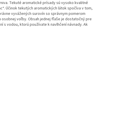
miva. Tekuté aromatické prísady sú vysoko kvalitné
ac“. Účinok tekutých aromatických látok spočíva v tom,
om správne vyvážených surovín so správnym pomerom
ou osobnej voľby. Obsah jednej fľaše je dostatočný pre
aní s vodou, ktorú používate k navlhčení návnady. Ak