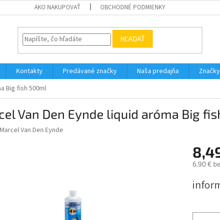
AKO NAKUPOVAŤ
OBCHODNÉ PODMIENKY
HĽADAŤ
Kontakty
Predávané značky
Naša predajňa
Značky
a Big fish 500ml
el Van Den Eynde liquid aróma Big fi
Marcel Van Den Eynde
8,4
6,90 € b
Jednotk
infor
cena: