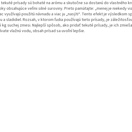
 tekuté prísady sú bohaté na arómu a skutočne sa dostanú do vlastného kr
bky obsahujúce veľmi silné suroviny. Preto pamätajte: „menej je niekedy vi
iac využívajú použitú návnadu a viac ju „nasýti“. Tento efekt je výsledk
 a sladidiel. Rozsah, v ktorom ľudia používajú tieto prísady, je záležitosť
5 kg suchej zmesi. Najlepší spôsob, ako pridať tekuté prísady, je ich zmieš
vate vlažnú vodu, obsah prísad sa uvoľní lepšie.