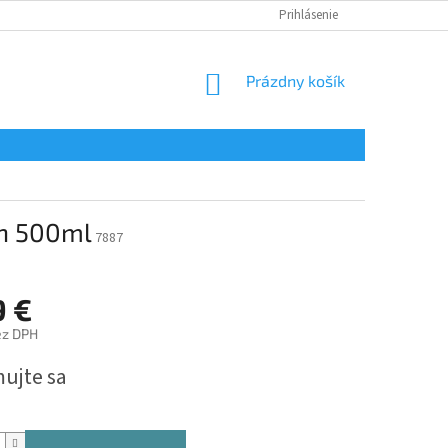
Prihlásenie
NÁKUPNÝ
Prázdny košík
KOŠÍK
sh 500ml
7887
9 €
ez DPH
ová
mujte sa