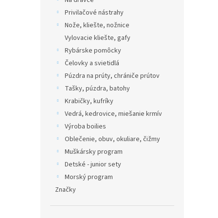
Na dravce
Privilačové nástrahy
Nože, kliešte, nožnice
Vylovacie kliešte, gafy
Rybárske pomôcky
Čelovky a svietidlá
Púzdra na prúty, chrániče prútov
Tašky, púzdra, batohy
Krabičky, kufríky
Vedrá, kedrovice, miešanie krmív
Výroba boilies
Oblečenie, obuv, okuliare, čižmy
Muškársky program
Detské - junior sety
Morský program
Značky