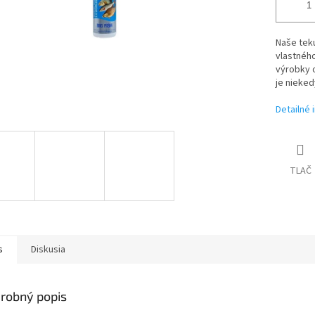
Naše tek
vlastného
výrobky o
je nieked
Detailné 
TLAČ
s
Diskusia
robný popis