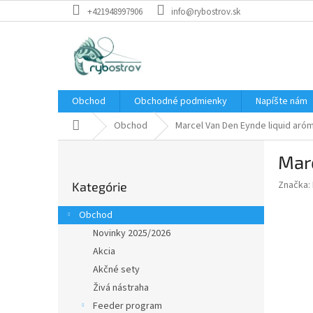
Prejsť
+421948997906
info@rybostrov.sk
na
obsah
Obchod
Obchodné podmienky
Napíšte nám
Domov
Obchod
Marcel Van Den Eynde liquid aróm
B
Marc
o
Preskočiť
č
Značka:
Kategórie
kategórie
n
ý
Obchod
p
Novinky 2025/2026
a
Akcia
n
e
Akčné sety
l
Živá nástraha
Feeder program