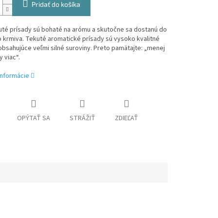
Pridať do košíka
uté prísady sú bohaté na arómu a skutočne sa dostanú do
 krmiva. Tekuté aromatické prísady sú vysoko kvalitné
bsahujúce veľmi silné suroviny. Preto pamätajte: „menej
y viac“.
informácie
OPÝTAŤ SA
STRÁŽIŤ
ZDIEĽAŤ