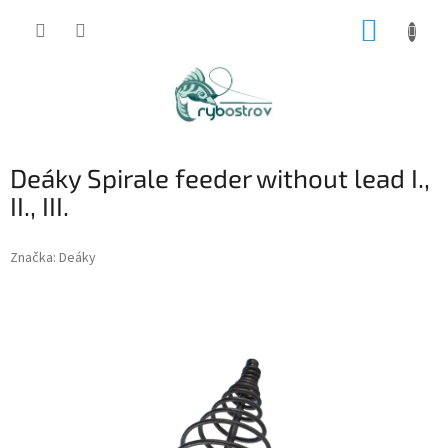
Prejsť
NÁKUP
na
obsah
KOŠÍK
Deáky Spirale feeder without lead I.,
II., III.
Značka:
Deáky