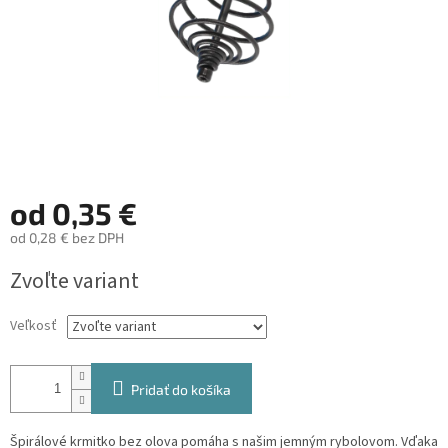
od
0,35 €
od
0,28 €
bez DPH
Jednotková
Zvoľte variant
cena:
Veľkosť
Pridať do košíka
Špirálové krmitko bez olova pomáha s našim jemným rybolovom. Vďaka