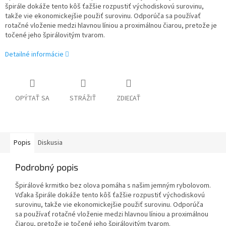
špirále dokáže tento kôš ťažšie rozpustiť východiskovú surovinu,
takže vie ekonomickejšie použiť surovinu. Odporúča sa používať
rotačné vloženie medzi hlavnou líniou a proximálnou čiarou, pretože je
točené jeho špirálovitým tvarom.
Detailné informácie
OPÝTAŤ SA
STRÁŽIŤ
ZDIEĽAŤ
Popis
Diskusia
Podrobný popis
Špirálové krmitko bez olova pomáha s našim jemným rybolovom.
Vďaka špirále dokáže tento kôš ťažšie rozpustiť východiskovú
surovinu, takže vie ekonomickejšie použiť surovinu. Odporúča
sa používať rotačné vloženie medzi hlavnou líniou a proximálnou
čiarou, pretože je točené jeho špirálovitým tvarom.