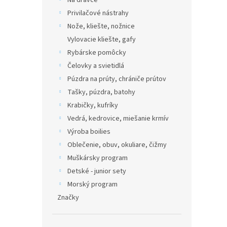
Na dravce
Privilačové nástrahy
Nože, kliešte, nožnice
Vylovacie kliešte, gafy
Rybárske pomôcky
Čelovky a svietidlá
Púzdra na prúty, chrániče prútov
Tašky, púzdra, batohy
Krabičky, kufríky
Vedrá, kedrovice, miešanie krmív
Výroba boilies
Oblečenie, obuv, okuliare, čižmy
Muškársky program
Detské - junior sety
Morský program
Značky