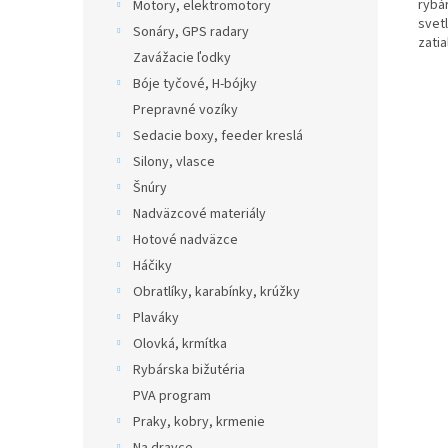
rybá
Motory, elektromotory
svet
Sonáry, GPS radary
zatia
Zavážacie ľodky
Bóje tyčové, H-bójky
Prepravné vozíky
Sedacie boxy, feeder kreslá
Silony, vlasce
Šnúry
Nadväzcové materiály
Hotové nadväzce
Háčiky
Obratlíky, karabínky, krúžky
Plaváky
Olovká, krmítka
Rybárska bižutéria
PVA program
Praky, kobry, krmenie