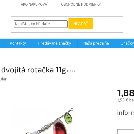
AKO NAKUPOVAŤ
OBCHODNÉ PODMIENKY
HĽADAŤ
Kontakty
Predávané značky
Naša predajňa
Značky
 dvojitá rotačka 11g
6237
Ular
1,88
1,53 € b
Jednotk
infor
cena: