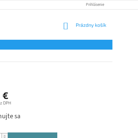
Prihlásenie
NÁKUPNÝ
Prázdny košík
KOŠÍK
 €
ez DPH
ová
mujte sa