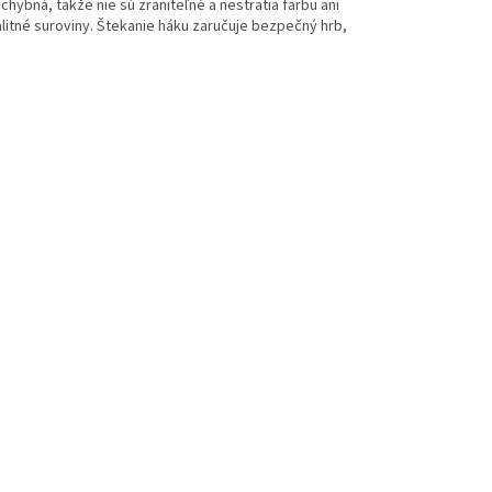
ybná, takže nie sú zraniteľné a nestratia farbu ani
itné suroviny. Štekanie háku zaručuje bezpečný hrb,