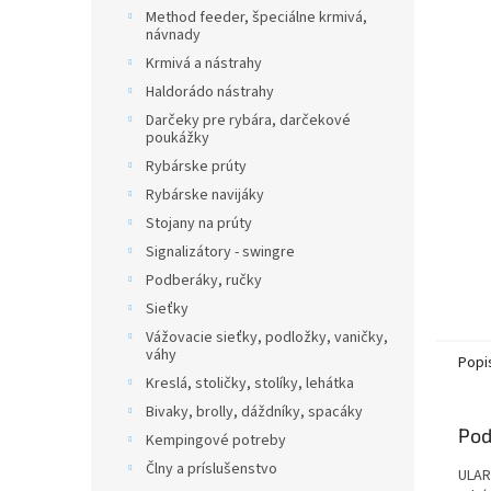
Method feeder, špeciálne krmivá,
návnady
Krmivá a nástrahy
Haldorádo nástrahy
Darčeky pre rybára, darčekové
poukážky
Rybárske prúty
Rybárske navijáky
Stojany na prúty
Signalizátory - swingre
Podberáky, ručky
Sieťky
Vážovacie sieťky, podložky, vaničky,
váhy
Popi
Kreslá, stoličky, stolíky, lehátka
Bivaky, brolly, dáždníky, spacáky
Pod
Kempingové potreby
Člny a príslušenstvo
ULAR