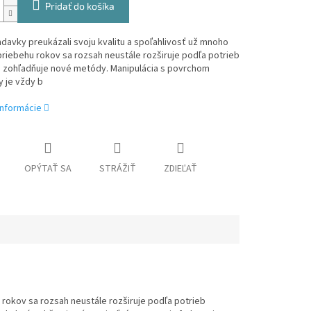
Pridať do košíka
davky preukázali svoju kvalitu a spoľahlivosť už mnoho
priebehu rokov sa rozsah neustále rozširuje podľa potrieb
a zohľadňuje nové metódy. Manipulácia s povrchom
 je vždy b
informácie
OPÝTAŤ SA
STRÁŽIŤ
ZDIEĽAŤ
 rokov sa rozsah neustále rozširuje podľa potrieb