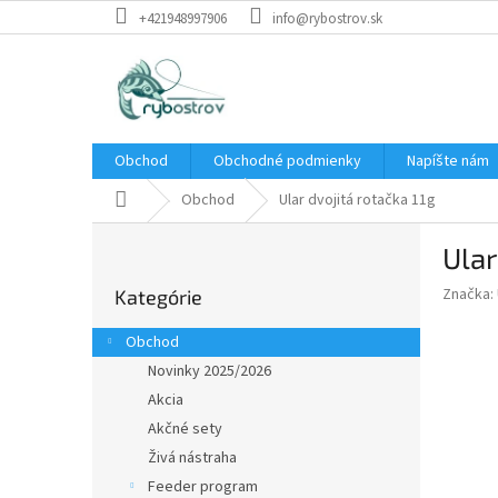
Prejsť
+421948997906
info@rybostrov.sk
na
obsah
Obchod
Obchodné podmienky
Napíšte nám
Domov
Obchod
Ular dvojitá rotačka 11g
B
Ular
o
Preskočiť
č
Značka:
Kategórie
kategórie
n
ý
Obchod
p
Novinky 2025/2026
a
Akcia
n
e
Akčné sety
l
Živá nástraha
Feeder program