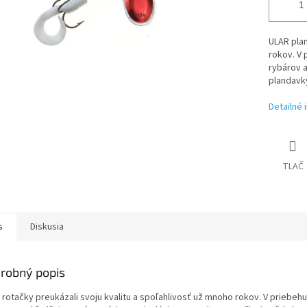
ULAR plan
rokov. V 
rybárov 
plandavky
Detailné 
TLAČ
s
Diskusia
robný popis
 rotačky preukázali svoju kvalitu a spoľahlivosť už mnoho rokov. V priebehu