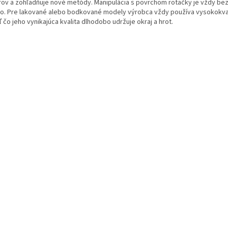
rov a zohľadňuje nové metódy. Manipulácia s povrchom rotačky je vždy bezch
lo. Pre lakované alebo bodkované modely výrobca vždy používa vysokokval
ľ čo jeho vynikajúca kvalita dlhodobo udržuje okraj a hrot.